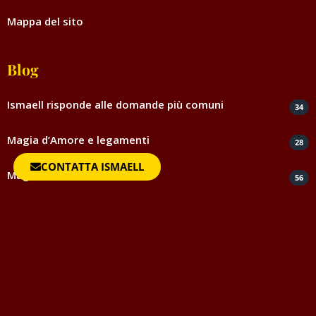
Mappa del sito
Blog
Ismaell risponde alle domande più comuni
34
Magia d’Amore e legamenti
28
CONTATTA ISMAELL
Magia ed esoterismo
56
Magia rossa rituali e incantesimi
44
Negatività
35
Spiritismo e medianità
5