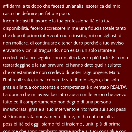
affidarmi a te dopo che facesti un’analisi esoterica del mio
caso che definire perfetta è poco.
Incominciasti il lavoro e la tua professionalità e la tua
disponibilità, fecero accrescere in me una fiducia totale tanto
che dopo il primo intervento non riuscito, mi consigliasti di
non mollare, di continuare e tener duro perché a tuo avviso
eravamo vicini al traguardo, non esitai un solo istante a
crederti ed a proseguire con un altro lavoro più forte. E la mia
testardaggine e la tua bravura, ci hanno dato quel risultato
che onestamente non credevo di poter raggiungere. Ma tu
l’hai realizzato, tu hai concretizzato il mio sogno, che solo
grazie alla tua conoscenza e competenza è diventato REALTA’.
La donna che mi aveva lasciato causa i mille errori che avevo
fatto ed il comportamento non degno di una persona
innamorata, grazie al tuo intervento è ritornata sui suoi passi,
si è innamorata nuovamente di me, mi ha dato un’altra
possibilità ed oggi, siamo felici insieme , uniti più di prima,
con me che sono cambiato grazie anche ai tuoi consigli e con