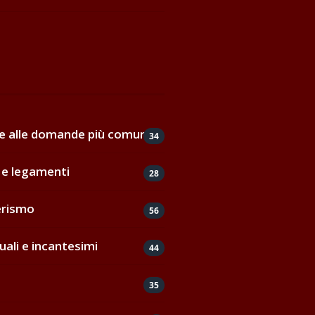
de alle domande più comuni
34
e legamenti
28
erismo
56
uali e incantesimi
44
35