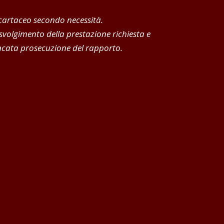
 cartaceo secondo necessità.
 svolgimento della prestazione richiesta e
mancata prosecuzione del rapporto.
aranno oggetto di diffusione
 sua sede operativa
fronti del titolare del trattamento, ai
CONSULTA ISMAELL
sufficiente
cliccare qui
e compilare il modulo contatti, un m