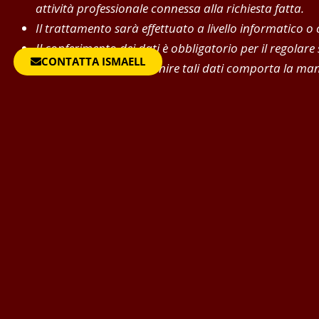
attività professionale connessa alla richiesta fatta.
Il trattamento sarà effettuato a livello informatico o
Il conferimento dei dati è obbligatorio per il regolare
CONTATTA ISMAELL
l’eventuale rifiuto di fornire tali dati comporta la 
I dati non saranno comunicati ad altri soggetti, né s
Il titolare del trattamento è solamente ISMAELL nella
In ogni momento potrà esercitare i Suoi diritti nei con
sensi dell’art.7 del D.lgs.196/2003.
Per contattare Ismaell è 