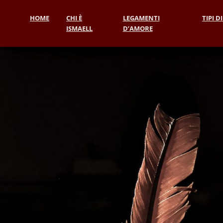
HOME
CHI È
LEGAMENTI
TIPI D
ISMAELL
D’AMORE