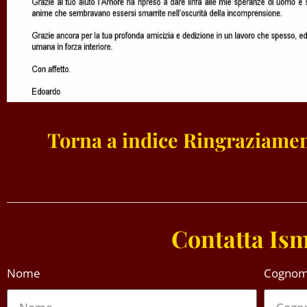
Torna a indice Ringraziamen
Contatta Ism
Nome
Cogno