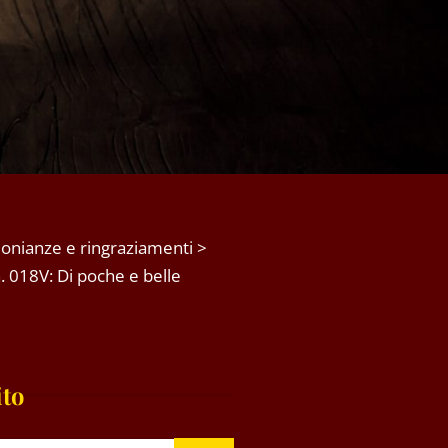
onianze e ringraziamenti
>
 018V: Di poche e belle
ito