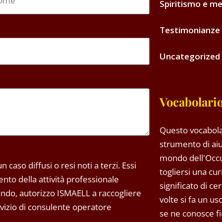
Spiritismo e me
Testimonianze 
Uncategorized
Vocabolario
Questo vocabola
strumento di aiu
mondo dell'Occ
 caso diffusi o resi noti a terzi. Essi
togliersi una cu
to della attività professionale
significato di ce
tando, autorizzo ISMAELL a raccogliere
volte si fa un u
ervizio di consulente operatore
se ne conosce fin