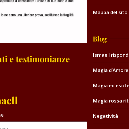
Mappa del sito
Blog
Ismaell rispon
ti e testimonianze
Magia d’Amore 
Magia ed esot
aell
Magia rossa rit
me
Negatività