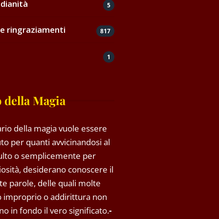
dianità
5
e ringraziamenti
817
1
 della Magia
rio della magia vuole essere
to per quanti avvicinandosi al
ulto o semplicemente per
riosità, desiderano conoscere il
rte parole, delle quali molte
so improprio o addirittura non
o in fondo il vero significato.
-