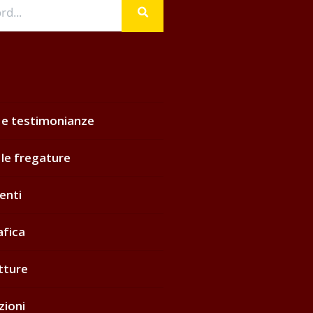
 e testimonianze
 le fregature
enti
afica
tture
zioni