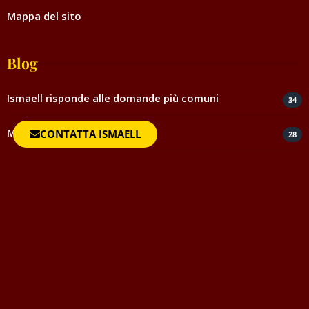
Mappa del sito
Blog
Ismaell risponde alle domande più comuni
34
Magia d’Amore e legamenti
CONTATTA ISMAELL
28
Magia ed esoterismo
56
Magia rossa rituali e incantesimi
44
Negatività
35
Spiritismo e medianità
5
Testimonianze e ringraziamenti
817