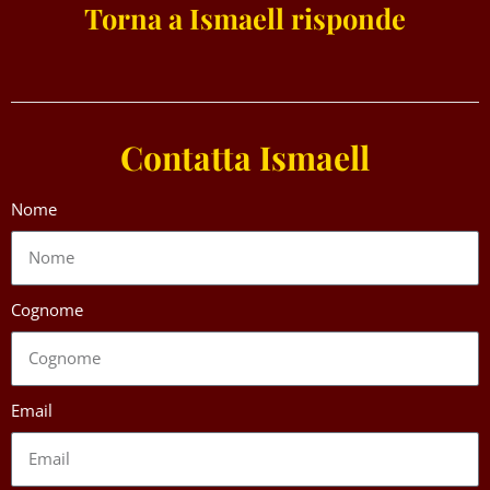
Torna a Ismaell risponde
Contatta Ismaell
Nome
Cognome
Email