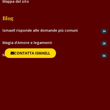
Mappa del sito
Blog
Ismaell risponde alle domande più comuni
34
Magia d’Amore e legamenti
28
CONTATTA ISMAELL
Magia ed esoterismo
56
Magia rossa rituali e incantesimi
44
Negatività
35
Spiritismo e medianità
5
Testimonianze e ringraziamenti
817