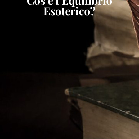
Cos’è l’Equilibrio
Esoterico?