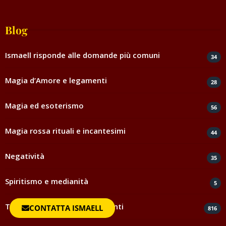
Blog
Ismaell risponde alle domande più comuni
34
Magia d’Amore e legamenti
28
Magia ed esoterismo
56
Magia rossa rituali e incantesimi
44
Negatività
35
Spiritismo e medianità
5
Testimonianze e ringraziamenti
CONTATTA ISMAELL
816