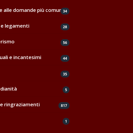
de alle domande più comuni
34
e legamenti
28
erismo
56
uali e incantesimi
44
35
dianità
5
e ringraziamenti
817
1