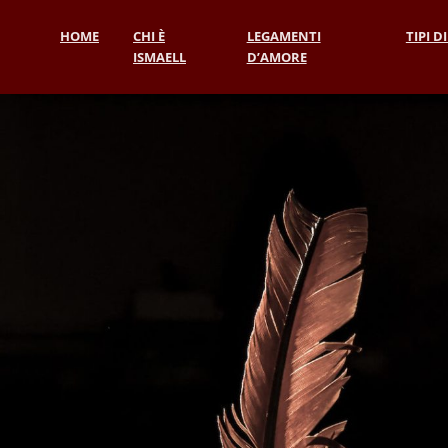
HOME
CHI È
LEGAMENTI
TIPI D
ISMAELL
D’AMORE