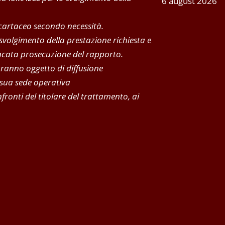
6 august 2026
 cartaceo secondo necessità.
 svolgimento della prestazione richiesta e
mancata prosecuzione del rapporto.
aranno oggetto di diffusione
 sua sede operativa
fronti del titolare del trattamento, ai
CONSULTA ISMAELL
sufficiente
cliccare qui
e compilare il modulo contatti, un m