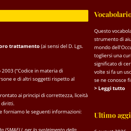
Vocabolario
Questo vocabola
strumento di aiu
 loro trattamento
(ai sensi del D. Lgs.
mondo dell'Occ
togliersi una cu
significato di ce
 2003 (“Codice in materia di
volte si fa un u
one e di altri soggetti rispetto al
se ne conosce fin
> Leggi tutto
ntato ai principi di correttezza, liceità
iritti.
 Le forniamo le seguenti informazioni:
Ultimo agg
 da ISMAELL per lo svolgimento della