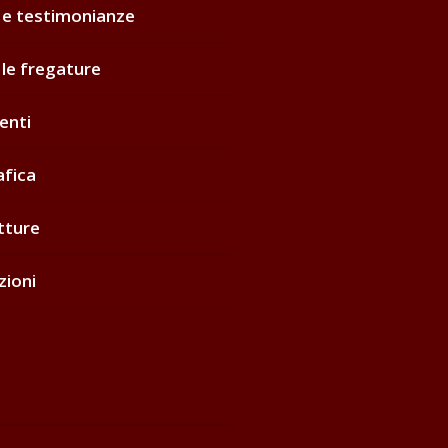
 e testimonianze
 le fregature
enti
afica
tture
zioni