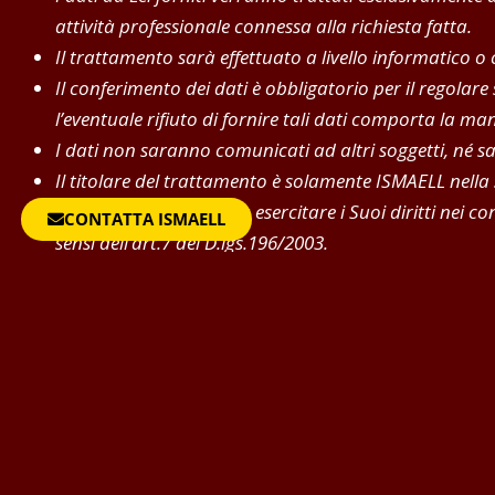
attività professionale connessa alla richiesta fatta.
Il trattamento sarà effettuato a livello informatico o
Il conferimento dei dati è obbligatorio per il regolare
l’eventuale rifiuto di fornire tali dati comporta la 
I dati non saranno comunicati ad altri soggetti, né s
Il titolare del trattamento è solamente ISMAELL nella
In ogni momento potrà esercitare i Suoi diritti nei con
CONTATTA ISMAELL
sensi dell’art.7 del D.lgs.196/2003.
Per contattare Ismaell è 