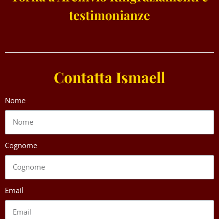
testimonianze
Contatta Ismaell
Nome
Cognome
Email