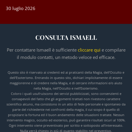
30 luglio 2026
CONSULTA ISMAELL
Per contattare Ismaell è sufficiente
cliccare qui
e compilare
il modulo contatti, un metodo veloce ed efficace.
Questo sito è riservato ai credenti ed ai praticanti della Magia, dell’Occulto e
dell’Esoterismo. Entrando in questo sito, dichiari implicitamente di essere
maggiorenne e di credere nella Magia, e di cercare informazioni e/o aiuto
nella Magia, nell’Occulto e nell’Esoterismo.
Coloro i quali usufruiscono dei servizi pubblicizzati, sono consenzienti e
consapevoli del fatto che gli argomenti trattati non rivestono carattere
scientifico alcuno, ma consistono in un atto di fede personale e spontaneo da
parte del richiedente nei confronti della magia, il cui scopo è quello di
propiziare la fortuna ed il buon andamento delle situazioni trattate. Nessun
intervento magico, occulto ed esoterico, può garantire risultati sicuri al 100%.
Ogni intervento viene preventivato per scritto e sottoposto all’interessato.
Nulla verrà chiesto in più di quanto stabilito nel preventivo.