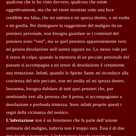
qualcosa che io ho visto davvero, qualcosa che esiste
oggettivamente, ma che mi viene mostrata sotto una luce
credibile ma falsa, che mi rattrista e mi spezza dentro, o mi esalta
e mi gonfia. Per distinguere la suggestione del maligno da un
pensiero personale, non bisogna guardare se i contenuti del
pensiero sono “veri”, ma se quel pensiero apparentemente vero
mi genera desolazione nell’animo oppure no. Lo stesso vale per
il senso di colpa: quando la memoria di un peccato personale del
passato si accompagna a un senso di desolazione è certamente
una tentazione. Infatti, quando lo Spirito Santo mi riconduce alla
coscienza del mio peccato, non mi umilia né mi spezza dentro.
Insomma, bisogna dubitare di tutti quei pensieri che, pur
sembrando veri alla persona che li pensa, si accompagnano a
desolazione e profonda tristezza. Sono infatti proprio questi i
segni della vicinanza del nemico.
L’infestazione
non è un fenomeno che fa parte dell’azione
ordinaria del maligno, tuttavia non è troppo rara. Essa è di due
tipi: locale e personale. L’infestazione locale consiste in