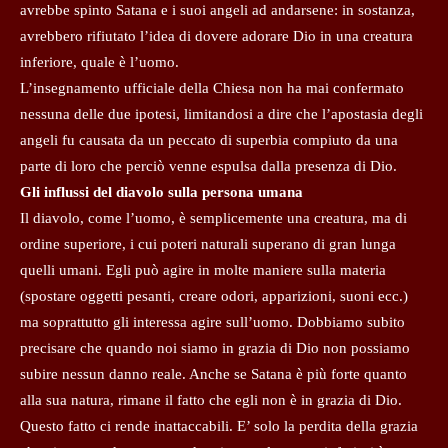
avrebbe spinto Satana e i suoi angeli ad andarsene: in sostanza,
avrebbero rifiutato l’idea di dovere adorare Dio in una creatura
inferiore, quale è l’uomo.
L’insegnamento ufficiale della Chiesa non ha mai confermato
nessuna delle due ipotesi, limitandosi a dire che l’apostasia degli
angeli fu causata da un peccato di superbia compiuto da una
parte di loro che perciò venne espulsa dalla presenza di Dio.
Gli influssi del diavolo sulla persona umana
Il diavolo, come l’uomo, è semplicemente una creatura, ma di
ordine superiore, i cui poteri naturali superano di gran lunga
quelli umani. Egli può agire in molte maniere sulla materia
(spostare oggetti pesanti, creare odori, apparizioni, suoni ecc.)
ma soprattutto gli interessa agire sull’uomo. Dobbiamo subito
precisare che quando noi siamo in grazia di Dio non possiamo
subire nessun danno reale. Anche se Satana è più forte quanto
alla sua natura, rimane il fatto che egli non è in grazia di Dio.
Questo fatto ci rende inattaccabili. E’ solo la perdita della grazia