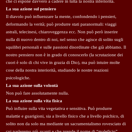
che ci espone davvero a cadere in tutta la nostra inferiorità.
La sua azione sul pensiero
Il diavolo può influenzare la mente, confondendo i pensieri,
deformando la verità; può produrre stati paranormali: viaggi
astrali, telecinesi, chiaroveggenza ecc. Non può però inserire
nulla di nuovo dentro di noi, nel senso che agisce di solito sugli
squilibri personali e sulle passioni disordinate che già abbiamo. Il
nostro pensiero non è in grado di conoscerlo (la scrutazione dei
cuori è solo di chi vive in grazia di Dio), ma può intuire molte
cose della nostra interiorità, studiando le nostre reazioni
psicologiche.
La sua azione sulla volontà
Non può fare assolutamente nulla.
La sua azione sulla vita fisica
Può influire sulla vita vegetativa e sensitiva. Può produrre
malattie e guarigioni, sia a livello fisico che a livello psichico, di
solito non da solo ma mediante un sacramentalismo rovesciato di
cui parleremo più avanti e che prende il nome di “maleficio”.