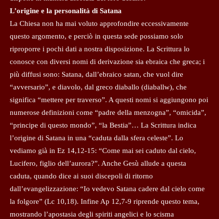
L’origine e la personalità di Satana
La Chiesa non ha mai voluto approfondire eccessivamente
questo argomento, e perciò in questa sede possiamo solo
riproporre i pochi dati a nostra disposizione. La Scrittura lo
conosce con diversi nomi di derivazione sia ebraica che greca; i
più diffusi sono: Satana, dall’ebraico satan, che vuol dire
“avversario”, e diavolo, dal greco diaballo (diaballw), che
significa “mettere per traverso”. A questi nomi si aggiungono poi
numerose definizioni come “padre della menzogna”, “omicida”,
“principe di questo mondo”, “la Bestia”… La Scrittura indica
l’origine di Satana in una “caduta dalla sfera celeste”. Lo
vediamo già in Ez 14,12-15: “Come mai sei caduto dal cielo,
Lucifero, figlio dell’aurora?”. Anche Gesù allude a questa
caduta, quando dice ai suoi discepoli di ritorno
dall’evangelizzazione: “Io vedevo Satana cadere dal cielo come
la folgore” (Lc 10,18). Infine Ap 12,7-9 riprende questo tema,
mostrando l’apostasia degli spiriti angelici e lo scisma