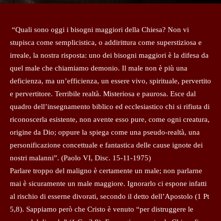
“Quali sono oggi i bisogni maggiori della Chiesa? Non vi
stupisca come semplicistica, o addirittura come superstiziosa e
irreale, la nostra risposta: uno dei bisogni maggiori è la difesa da
quel male che chiamiamo demonio. Il male non è più una
deficienza, ma un’efficienza, un essere vivo, spirituale, pervertito
e pervertitore. Terribile realtà. Misteriosa e paurosa. Esce dal
quadro dell’insegnamento biblico ed ecclesiastico chi si rifiuta di
riconoscerla esistente, non avente esso pure, come ogni creatura,
origine da Dio; oppure la spiega come una pseudo-realtà, una
personificazione concettuale e fantastica delle cause ignote dei
nostri malanni”. (Paolo VI, Disc. 15-11-1975)
Parlare troppo del maligno è certamente un male; non parlarne
mai è sicuramente un male maggiore. Ignorarlo ci espone infatti
al rischio di esserne divorati, secondo il detto dell’Apostolo (1 Pt
5,8). Sappiamo però che Cristo è venuto “per distruggere le