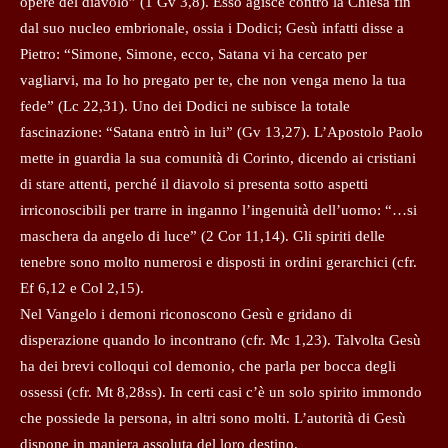
opere del diavolo” (1 Gv 3,8). Esso agisce contro la Chiesa fin
dal suo nucleo embrionale, ossia i Dodici; Gesù infatti disse a
Pietro: “Simone, Simone, ecco, Satana vi ha cercato per
vagliarvi, ma Io ho pregato per te, che non venga meno la tua
fede” (Lc 22,31). Uno dei Dodici ne subisce la totale
fascinazione: “Satana entrò in lui” (Gv 13,27). L’Apostolo Paolo
mette in guardia la sua comunità di Corinto, dicendo ai cristiani
di stare attenti, perché il diavolo si presenta sotto aspetti
irriconoscibili per trarre in inganno l’ingenuità dell’uomo: “…si
maschera da angelo di luce” (2 Cor 11,14). Gli spiriti delle
tenebre sono molto numerosi e disposti in ordini gerarchici (cfr.
Ef 6,12 e Col 2,15).
Nel Vangelo i demoni riconoscono Gesù e gridano di
disperazione quando lo incontrano (cfr. Mc 1,23). Talvolta Gesù
ha dei brevi colloqui col demonio, che parla per bocca degli
ossessi (cfr. Mt 8,28ss). In certi casi c’è un solo spirito immondo
che possiede la persona, in altri sono molti. L’autorità di Gesù
dispone in maniera assoluta del loro destino.