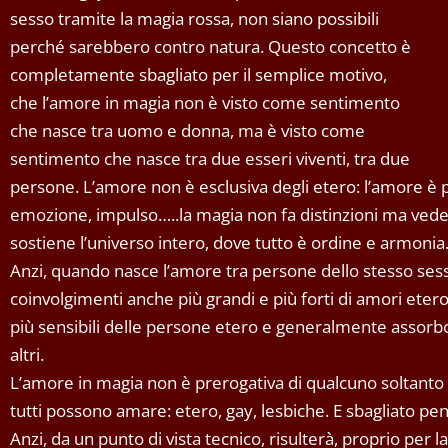
sesso tramite la magia rossa, non siano possibili
perché sarebbero contro natura. Questo concetto è
completamente sbagliato per il semplice motivo,
che l’amore in magia non è visto come sentimento
che nasce tra uomo e donna, ma è visto come
sentimento che nasce tra due esseri viventi, tra due
persone. L’amore non è esclusiva degli etero: l’amore è
emozione, impulso…..la magia non fa distinzioni ma ved
sostiene l’universo intero, dove tutto è ordine e armonia
Anzi, quando nasce l’amore tra persone dello stesso sesso
coinvolgimenti anche più grandi e più forti di amori et
più sensibili delle persone etero e generalmente assorb
altri.
L’amore in magia non è prerogativa di qualcuno soltanto o
tutti possono amare: etero, gay, lesbiche. E sbagliato pen
Anzi, da un punto di vista tecnico, risulterà, proprio per la 