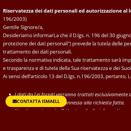
Riservatezza dei dati personali ed autorizzazione al
196/2003)
Gentile Signore/a,
Desideriamo informarLa che il D.lgs. n. 196 del 30 giugno
protezione dei dati personali”) prevede la tutela delle pers
trattamento dei dati personali.
Secondo la normativa indicata, tale trattamento sarà impro
e trasparenza e di tutela della Sua riservatezza e dei Suoi d
Ai sensi dell’articolo 13 del D.lgs. n.196/2003, pertanto,
I dati da Lei forniti verranno trattati esclusivamente
CONTATTA ISMAELL
attività professionale connessa alla richiesta fatta.
Il trattamento sarà effettuato a livello informatico o
Il conferimento dei dati è obbligatorio per il regolare
l’eventuale rifiuto di fornire tali dati comporta la 