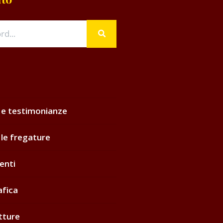
 e testimonianze
 le fregature
enti
afica
tture