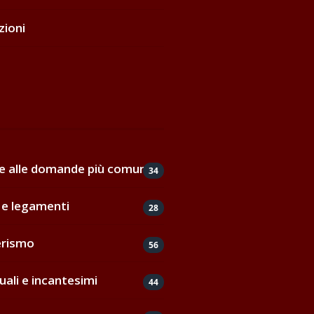
zioni
de alle domande più comuni
34
e legamenti
28
erismo
56
uali e incantesimi
44