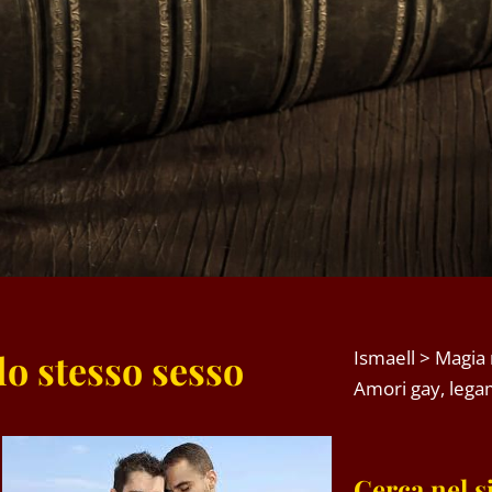
lo stesso sesso
Ismaell
>
Magia 
Amori gay, lega
Cerca nel s