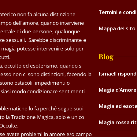
Termini e condi
oterico non fa alcuna distinzione
ampo dell’amore, quando interviene
Mappa del sito
imentale di due persone, qualunque
nze sessuali. Sarebbe discriminante e
a magia potesse intervenire solo per
Blog
utti.
, occulto ed esoterismo, quando si
Ismaell rispon
sesso non ci sono distinzioni, facendo la
istono ostacoli, impedimenti o
Magia d’Amore 
lsiasi modo condizionare sentimenti
Magia ed esot
oblematiche lo fa perché segue suoi
to la Tradizione Magica, solo e unico
Magia rossa rit
 Occulte.
, se avete problemi in amore e/o campo