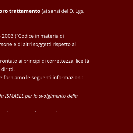
 loro trattamento
(ai sensi del D. Lgs.
 2003 (“Codice in materia di
one e di altri soggetti rispetto al
ntato ai principi di correttezza, liceità
iritti.
 Le forniamo le seguenti informazioni:
 da ISMAELL per lo svolgimento della
 cartaceo secondo necessità.
 svolgimento della prestazione richiesta e
mancata prosecuzione del rapporto.