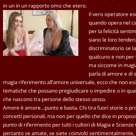
in un in un rapporto omo che etero.
Il vero operatore es
quando opera nel c
per la felicità sent
siano le loro tende
discriminatorio se l
qualcuno e non per t
ma siccome in magia
parla di amore e di 
magia riferimento all’amore universale, ecco che non es
tematiche che possano pregiudicare o impedire o in qua
che nascono tra persone dello stesso sesso.
Amore è amore…punto e basta. Chi tira fuori storie o pr
concetti personali, ma non per quello che dice in proposi
punto di riferimento per tutti i cultori di Magia e Scienze
pertanto se amate, se siete coinvolti sentimentalmente