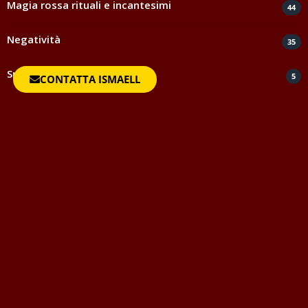
Magia rossa rituali e incantesimi
44
Negatività
35
Spiritismo e medianità
5
CONTATTA ISMAELL
Testimonianze e ringraziamenti
817
Uncategorized
1
Vocabolario della Magia
Questo vocabolario della magia vuole essere strumento di
aiuto per quanti avvicinandosi al mondo dell'Occulto o
semplicemente per togliersi una curiosità, desiderano
conoscere il significato di certe parole, delle quali molte volte
si fa un uso improprio o addirittura non se ne conosce fino in