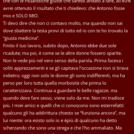
che con le ritualistiche giuste che saresti andato a fare, all’80%
avrei ottenuto il risultato che ti chiedevo: che Antonio fosse
mio e SOLO MIO.
Ti devo dire che non ci contavo molto, ma quando non sai
dove sbattere la testa provi di tutto ed io con te ho trovato la
“giusta medicina”.
Finito il tuo lavoro, subito dopo, Antonio ebbe due sole
ricadute; ma poi, è come se le altre donne fossero sparite.
Non le vede più nel vero senso della parola. Prima faceva i
soliti apprezzamenti e se gli capitava l’occasione non si tirava
indietro; oggi non solo le donne gli sono indifferenti, ma ha
perso per loro tutta quella morbosità che prima lo
caratterizzava. Continua a guardare le belle ragazze, ma
quando deve fare sesso, viene solo da me. Non mi tradisce
più. I miei amici e quelli che ci conoscono sono esterrefatti:
qualcuno gli ha addirittura chiesto se “funziona ancora”, ma
lui niente: ora esisto solo io e èpiù di qualcuno ha detto
scherzando che sono una strega e che l’ho ammaliato. Ma