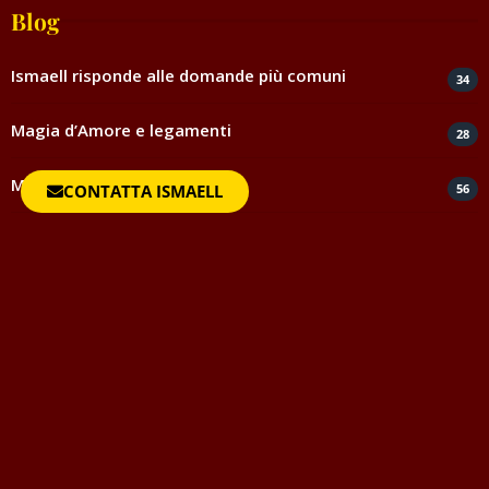
Blog
Ismaell risponde alle domande più comuni
34
Magia d’Amore e legamenti
28
Magia ed esoterismo
CONTATTA ISMAELL
56
Magia rossa rituali e incantesimi
44
Negatività
35
Spiritismo e medianità
5
Testimonianze e ringraziamenti
817
Uncategorized
1