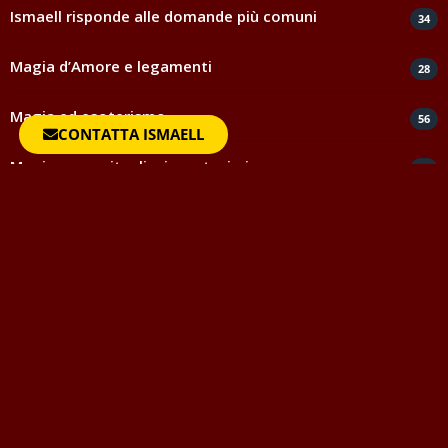
Ismaell risponde alle domande più comuni
34
Magia d’Amore e legamenti
28
Magia ed esoterismo
56
CONTATTA ISMAELL
Magia rossa rituali e incantesimi
44
Negatività
35
Spiritismo e medianità
5
Testimonianze e ringraziamenti
817
Uncategorized
1
Vocabolario della Magia