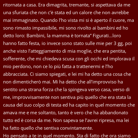
ritornata a casa. Era dimagrita, tremante, si aspettava da me
una sfuriata che non c’è stata ed un calore che non avrebbe
mai immaginato. Quando l’ho vista mi si è aperto il cuore, ma
sono rimasto impassibile, mi sono rivolto ai bambini ed ho
detto loro: Bambini, la mamma è tornata” Figurati…loro
hanno fatto festa, io invece sono stato sulle mie per 3 gg, poi
anche visto l’atteggiamento di mia moglie, che era pentita,
sofferente, che mi chiedeva scusa con gli occhi ed implorava il
mio perdono, non ce lo più fatta a trattenermi e l’ho
abbracciata. Ci siamo spiegati, e lei mi ha detto una cosa che
non dimenticherò mai. Mi ha detto che all’improvviso ha
sentito una strana forza che la spingeva verso casa, verso di
me, improvvisamente non sentiva più quello che era stata la
causa del suo colpo di testa ed ha capito in quel momento che
amava me e me soltanto, tanto è vero che ha abbandonato
tutto ed è corsa da me. Non sapeva se l’avrei ripresa, ma lei
ha fatto quello che sentiva convintamente.
Ho pensato a te in quel momento. Sta di fatto che ora siamo