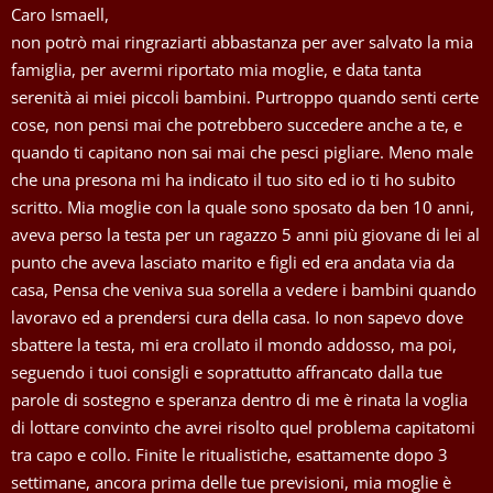
Caro Ismaell,
non potrò mai ringraziarti abbastanza per aver salvato la mia
famiglia, per avermi riportato mia moglie, e data tanta
serenità ai miei piccoli bambini. Purtroppo quando senti certe
cose, non pensi mai che potrebbero succedere anche a te, e
quando ti capitano non sai mai che pesci pigliare. Meno male
che una presona mi ha indicato il tuo sito ed io ti ho subito
scritto. Mia moglie con la quale sono sposato da ben 10 anni,
aveva perso la testa per un ragazzo 5 anni più giovane di lei al
punto che aveva lasciato marito e figli ed era andata via da
casa, Pensa che veniva sua sorella a vedere i bambini quando
lavoravo ed a prendersi cura della casa. Io non sapevo dove
sbattere la testa, mi era crollato il mondo addosso, ma poi,
seguendo i tuoi consigli e soprattutto affrancato dalla tue
parole di sostegno e speranza dentro di me è rinata la voglia
di lottare convinto che avrei risolto quel problema capitatomi
tra capo e collo. Finite le ritualistiche, esattamente dopo 3
settimane, ancora prima delle tue previsioni, mia moglie è