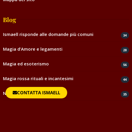
Blog
Ismaell risponde alle domande più comuni
34
Magia d’Amore e legamenti
28
Magia ed esoterismo
56
Magia rossa rituali e incantesimi
44
CONTATTA ISMAELL
Negatività
35
Spiritismo e medianità
5
Testimonianze e ringraziamenti
817