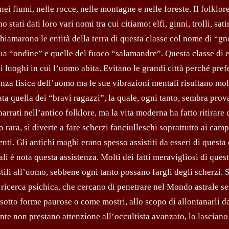
nei fiumi, nelle rocce, nelle montagne e nelle foreste. Il folklor
tati dati loro vari nomi tra cui citiamo: elfi, ginni, trolli, satir
chiamarono le entità della terra di questa classe col nome di “g
cqua “ondine” e quelle del fuoco “salamandre”. Questa classe di e
i luoghi in cui l’uomo abita. Evitano le grandi città perché pre
enza fisica dell’uomo ma le sue vibra­zioni mentali risultano mo
ta quella dei “bravi ragazzi”, la quale, ogni tanto, sembra prov
narrati nell’antico folklore, ma la vita moderna ha fatto ritirare 
 rara, si diverte a fare scherzi fanciulleschi soprattutto ai cam
nti. Gli antichi maghi erano spesso assistiti da esseri di questa 
tali è nota questa assistenza. Molti dei fatti meravigliosi di ques
ostili all’uomo, sebbene ogni tanto possano fargli degli scherzi
lla ricerca psichica, che cercano di penetrare nel Mondo astrale s
 sotto forme paurose o come mostri, allo scopo di allontanarli d
nte non prestano attenzione all’occultista avanzato, lo lasciano