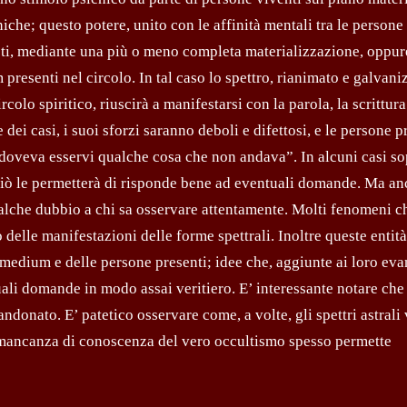
che; questo potere, unito con le affinità mentali tra le persone
festi, mediante una più o meno completa materializzazione, oppur
resenti nel circolo. In tal caso lo spettro, rianimato e galvaniz
olo spiritico, riuscirà a manifestarsi con la parola, la scrittura
 dei casi, i suoi sforzi saranno deboli e difettosi, e le persone p
doveva esservi qualche cosa che non andava”. In alcuni casi s
e ciò le permetterà di risponde bene ad eventuali domande. Ma an
ualche dubbio a chi sa osservare attentamente. Molti fenomeni c
 delle manifestazioni delle forme spettrali. Inoltre queste entità
 medium e delle persone presenti; idee che, aggiunte ai loro eva
tuali domande in modo assai veritiero. E’ interessante notare che
ndonato. E’ patetico osservare come, a volte, gli spettri astral
a mancanza di conoscenza del vero occultismo spesso permette