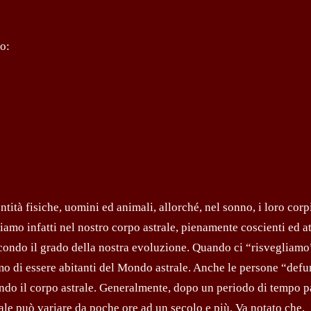
mo:
tà fisiche, uomini ed animali, allorché, nel sonno, i loro corpi 
amo infatti nel nostro corpo astrale, pienamente coscienti ed at
on­do il grado della nostra evoluzione. Quando ci “ri­svegliamo”
amo di essere abitanti del Mondo astrale. Anche le persone “defu
o il corpo a­strale. Generalmente, dopo un periodo di tempo 
e può variare da poche ore ad un secolo e più. Va notato che,