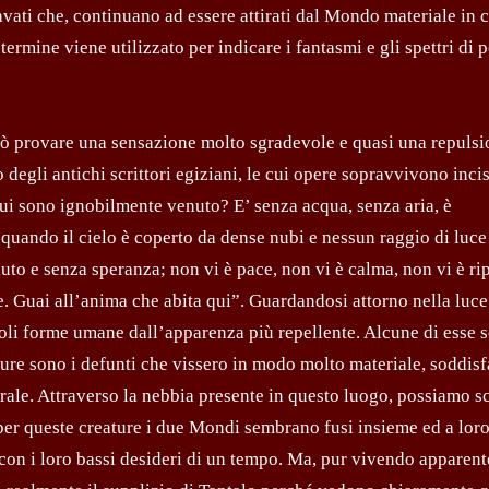
avati che, continuano ad essere attirati dal Mondo materiale in 
ermine viene utilizzato per indicare i fantasmi e gli spettri di 
uò provare una sensazione molto sgradevole e quasi una repulsi
 degli antichi scrittori egiziani, le cui opere sopravvivono inci
 cui sono ignobilmente venuto? E’ senza acqua, senza aria, è
 quando il cielo è coperto da dense nubi e nessun raggio di luce
iuto e senza speranza; non vi è pace, non vi è calma, non vi è ri
. Guai all’anima che abita qui”. Guardandosi attorno nella luce
oli forme umane dall’apparenza più repellente. Alcune di esse 
ure sono i defunti che vissero in modo molto materiale, soddis
trale. Attraverso la nebbia presente in questo luogo, possiamo sc
per queste creature i due Mondi sembrano fusi insieme ed a lor
o con i loro bassi desideri di un tempo. Ma, pur vivendo apparen