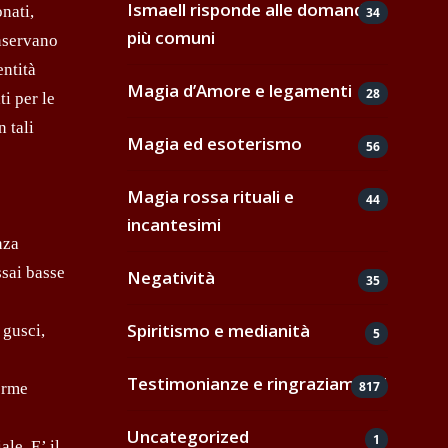
Ismaell risponde alle domande
nati,
34
più comuni
onservano
entità
Magia d’Amore e legamenti
28
ti per le
 tali
Magia ed esoterismo
56
Magia rossa rituali e
44
incantesimi
nza
ssai basse
Negatività
35
Spiritismo e medianità
 gusci,
5
Testimonianze e ringraziamenti
817
orme
Uncategorized
1
le. E’ il