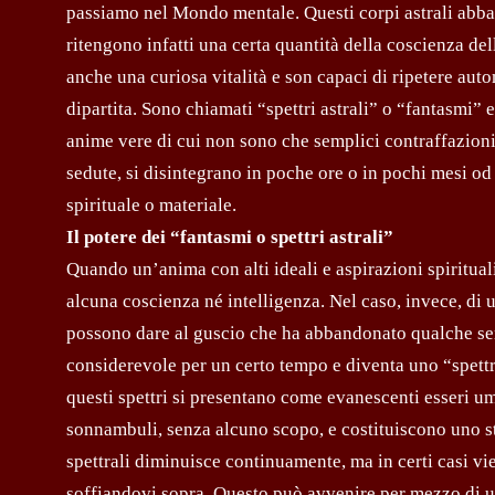
passiamo nel Mondo mentale. Questi corpi astrali abban
ritengono infatti una certa quantità della coscienza d
anche una curiosa vitalità e son capaci di ripetere aut
dipartita. Sono chiamati “spettri astrali” o “fantasmi” 
anime vere di cui non sono che semplici contraffazioni
sedute, si disintegrano in poche ore o in pochi mesi od
spirituale o materiale.
Il potere dei “fantasmi o spettri astrali”
Quando un’anima con alti ideali e aspirazioni spiritual
alcuna coscienza né intelligenza. Nel caso, invece, di u
possono dare al guscio che ha abbandonato qualche semb
considerevole per un certo tempo e diventa uno “spettro 
questi spettri si presentano come evanescenti esseri u
sonnambuli, senza alcuno scopo, e costituiscono uno st
spettrali diminuisce continuamente, ma in certi casi vi
soffiandovi sopra. Questo può avvenire per mezzo di uno