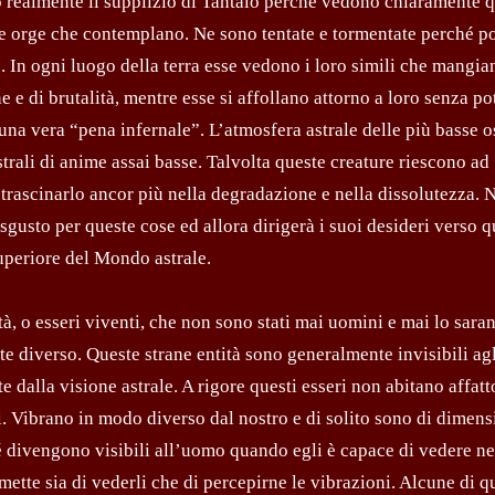
no realmente il supplizio di Tantalo perché vedono chiaramente 
le orge che contemplano. Ne sono tentate e tormentate perché 
o. In ogni luogo della terra esse vedono i loro simili che mangia
e di brutalità, mentre esse si affollano attorno a loro senza pot
una vera “pena infernale”. L’atmosfera astrale delle più basse os
strali di anime assai basse. Talvolta queste creature riescono ad
trascinarlo ancor più nella degradazione e nella dissolutezza. 
gusto per queste cose ed allora dirigerà i suoi desideri verso 
superiore del Mondo astrale.
tà, o esseri viventi, che non sono stati mai uomini e mai lo sara
 diverso. Queste strane entità sono generalmente invisibili agl
 dalla visione astrale. A rigore questi esseri non abitano affatt
ni. Vibrano in modo diverso dal nostro e di solito sono di dimens
 divengono visibili all’uomo quando egli è capace di vedere nel
rmette sia di vederli che di percepirne le vibrazioni. Alcune di q