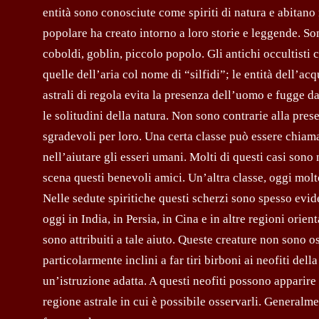
entità sono conosciute come spiriti di natura e abitano 
popolare ha creato intorno a loro storie e leggende. Sono s
coboldi, goblin, piccolo popolo. Gli antichi occultisti 
quelle dell’aria col nome di “silfidi”; le entità dell’a
astrali di regola evita la presenza dell’uomo e fugge da
le solitudini della natura. Non sono contrarie alla pres
sgradevoli per loro. Una certa classe può essere chiama
nell’aiutare gli esseri umani. Molti di questi casi sono 
scena questi benevoli amici. Un’altra classe, oggi molto
Nelle sedute spiritiche questi scherzi sono spesso evide
oggi in India, in Persia, in Cina e in altre regioni orien
sono attribuiti a tale aiuto. Queste creature non sono 
particolarmente inclini a far tiri birboni ai neofiti de
un’istruzione adatta. A questi neofiti possono apparire
regione astrale in cui è possibile osservarli. Generalme