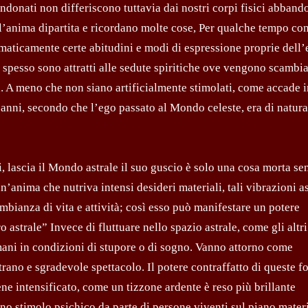
donati non differiscono tuttavia dai nostri corpi fisici abbando
ell’anima dipartita e ricordano molte cose, Per qualche tempo c
omaticamente certe abitudini e modi di espressione proprie dell’
e spesso sono attratti alle sedute spiritiche ove vengono scambia
. A meno che non siano artificialmente stimolati, come accade in
 anni, secondo che l’ego passato al Mondo celeste, era di natura
i, lascia il Mondo astrale il suo guscio è solo una cosa morta se
n’anima che nutriva intensi desideri materiali, tali vibrazioni a
ianza di vita e attività; così esso può manifestare un potere
astrale” Invece di fluttuare nello spazio astrale, come gli altri
mani in condizioni di stupore o di sogno. Vanno attorno come
rano e sgradevole spettacolo. Il potere contraffatto di queste f
ene intensificato, come un tizzone ardente è reso più brillante
 stimolo psichico da parte di persone viventi sul piano materia­