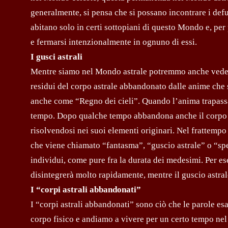
generalmente, si pensa che si possano incontrare i def
abitano solo in certi sottopiani di questo Mondo e, per 
e fermarsi intenzionalmente in ognuno di essi.
I gusci astrali
Mentre siamo nel Mondo astrale potremmo anche vedere 
residui del corpo astrale abbandonato dalle anime che 
anche come “Regno dei cieli”. Quando l’anima trapassa,
tempo. Dopo qualche tempo abbandona anche il corpo a
risolvendosi nei suoi elementi originari. Nel frattemp
che viene chiamato “fantasma”, “guscio astrale” o “spett
individui, come pure fra la durata dei medesimi. Per esemp
disintegrerà molto rapidamente, mentre il guscio astra
I “corpi astrali abbandonati”
I “corpi astrali abbandonati” sono ciò che le parole
corpo fisico e andiamo a vivere per un certo tempo nel