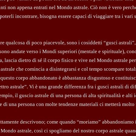
unti non appena entrati nel Mondo astrale. Ciò non è vero perch
poterli incontrare, bisogna essere capaci di viaggiare tra i vari 
qualcosa di poco piacevole, sono i cosiddetti “gusci astrali”,
sono andate verso i Mondi superiori (mentale e spirituale), con
 lascia dietro di sé il corpo fisico e vive nel Mondo astrale pe
strale che comincia a disintegrarsi e col tempo scompare tota
o questo corpo abbandonato è abbastanza disgustoso e costituisc
ro astrale”. Vi è una grande differenza fra i gusci astrali di di
io, il guscio astrale di una persona di alta spi­ritualità e alti i
le di una persona con molte tendenze materiali ci metterà molto
 esattamente descrivono; come quando “moriamo” abbandoniamo i
 Mondo astrale, così ci spogliamo del nostro corpo astrale qua