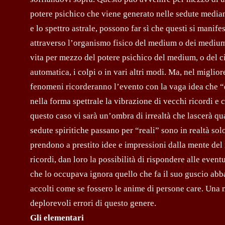
potere psichico che viene generato nelle sedute mediani
e lo spettro astrale, possono far sì che questi si mani
attraverso l’organismo fisico del medium o dei medium p
vita per mezzo del potere psichico del medium, o del circ
automatica, i colpi o in vari altri modi. Ma, nel migliore
fenomeni ricorderanno l’evento con la vaga idea che “
nella forma spettrale la vibrazione di vecchi ricordi 
questo caso vi sarà un’ombra di irrealtà che lascerà q
sedute spiritiche passano per “reali” sono in realtà solo
prendono a prestito idee e impressioni dalla mente del
ricordi, dan loro la possibilità di rispondere alle even
che lo occupava ignora quello che fa il suo guscio abba
accolti come se fossero le ani­me di persone care. Un
deplorevoli errori di questo genere.
Gli elementari