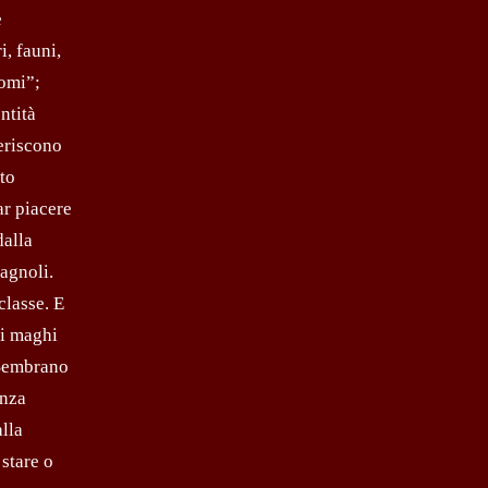
e
i, fauni,
nomi”;
ntità
feriscono
lto
ar piacere
dalla
pagnoli.
classe. E
ti maghi
. Sembrano
enza
alla
 stare o