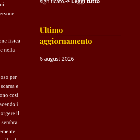
significato.
-> Leggi tutto
cui
persone
Ultimo
aggiornamento
one fisica
se nella
6 august 2026
poso per
 scarsa e
sono così
facendo i
orgere il
o sembra
temente