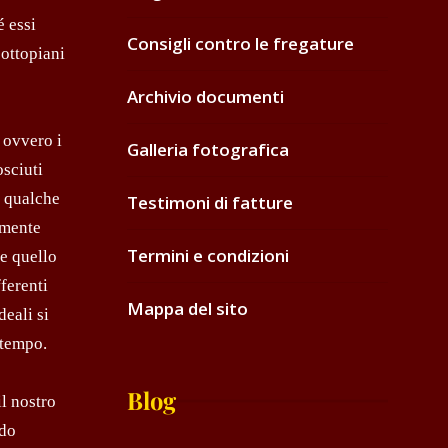
é essi
Consigli contro le fregature
sottopiani
Archivio documenti
 ovvero i
Galleria fotografica
osciuti
r qualche
Testimoni di fatture
lmente
Termini e condizioni
e quello
fferenti
Mappa del sito
deali si
 tempo.
Blog
l nostro
ndo