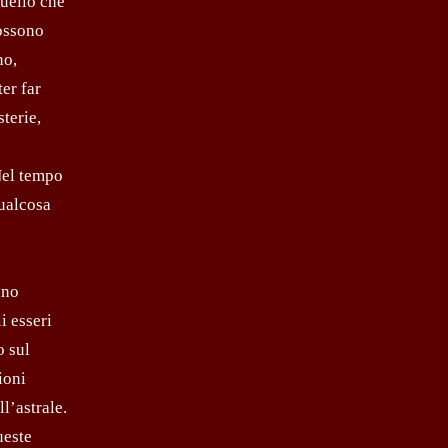
quello che
possono
no,
er far
terie,
Nel tempo
qualcosa
nno
i esseri
o sul
ioni
l’astrale.
ueste