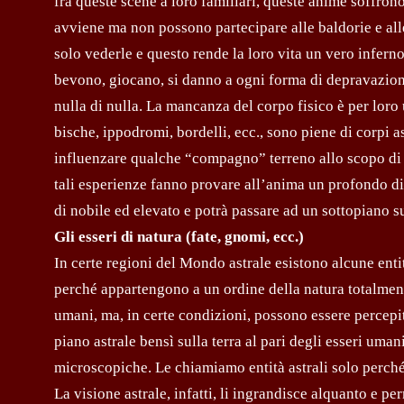
fra queste scene a loro familiari, queste anime soffro
avviene ma non possono partecipare alle baldorie e al
solo vederle e questo rende la loro vita un vero infern
bevono, giocano, si danno a ogni forma di depravazione 
nulla di nulla. La mancanza del corpo fisico è per loro 
bische, ippodromi, bordelli, ecc., sono piene di corpi a
influenzare qualche “compagno” terreno allo scopo di 
tali esperienze fanno provare all’anima un profondo dis
di nobile ed elevato e potrà passare ad un sottopiano 
Gli esseri di natura (fate, gnomi, ecc.)
In certe regioni del Mondo astrale esistono alcune enti
perché appartengono a un ordine della natura totalmente
umani, ma, in certe condizioni, possono essere percepite
piano astrale bensì sulla terra al pari degli esseri uma
microscopiche. Le chiamiamo entità astrali solo perché
La visione astrale, infatti, li ingrandisce alquanto e pe