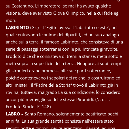
su Costantino. L’imperatore, se mai ha avuto qualche
visione, deve aver visto Giove Olimpico, nella cui fede egli
morì.
LABIRINTO
(Gr.) – L’Egitto aveva il “labirinto celeste”, nel
quale entravano le anime dei dipartiti, ed un suo analogo
anche sulla terra, il famoso Labirinto, che consisteva di una
serie di passaggi sotterranei con le più intricate giravolte.
Erodoto dice che consisteva di tremila stanze, metà sotto e
metà sopra la superficie della terra. Neppure ai suoi tempi
gli stranieri erano ammessi alle sue parti sotterranee,
poiché contenevano i sepolcri dei re che lo costruirono ed
altri misteri. Il “Padre della Storia” trovò il Labirinto già in
rovina, tuttavia, malgrado La sua condizione, lo considerò
ancor più meraviglioso delle stesse Piramidi. (N. d. T.
Erodoto Storie II°, 148).
LABRO
– Santo Romano, solennemente beatificato pochi
anni fa. La sua grande santità consisté nell’essere stato
seduto notte e giorno, per quarant’anni, davanti ad una