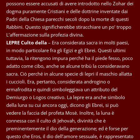
possono essere accusati di avere introdotto nello Zohar dei
dogma puramente Cristiani e delle dottrine inventate dai
Padri della Chiesa parecchi secoli dopo la morte di questi
Rabbini. Questo significherebbe stiracchiare un po’ troppo
L’affermazione sulla profezia divina.
LEPRE Culto della
– Era considerata sacra in molti paesi,
in modo particolare fra gli Egizi e gli Ebrei. Questi ultimi
tuttavia, la ritengono impura perché ha il piede fesso, poco
adatto come cibo, anche se alcune tribù la consideravano
sacra. Ciò perché in alcune specie di lepri il maschio allatta
i cuccioli. Era, pertanto, considerata androgino o
ermafrodita e quindi simboleggiava un attributo del
Demiurgo o Logos creativo. La lepre era anche simbolo
della luna su cui ancora oggi, dicono gli Ebrei, si può
vedere la faccia del profeta Mosè. Inoltre, la luna è
connessa con il culto di Jehovah, divinità che è
preminentemente il dio della generazione; ed è forse per
questo che Eros, il dio dell’amore sessuale, è rappresentato