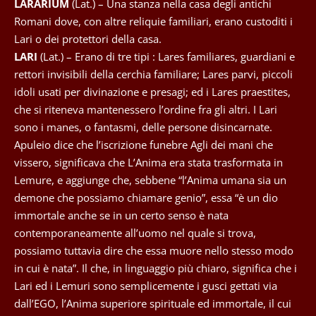
LARARIUM
(Lat.) – Una stanza nella casa degli antichi
Romani dove, con altre reliquie familiari, erano custoditi i
Lari o dei protettori della casa.
LARI
(Lat.) – Erano di tre tipi : Lares familiares, guardiani e
rettori invisibili della cerchia familiare; Lares parvi, piccoli
idoli usati per divinazione e presagi; ed i Lares praestites,
che si riteneva mantenessero l’ordine fra gli altri. I Lari
sono i manes, o fantasmi, delle persone disincarnate.
Apuleio dice che l’iscrizione funebre Agli dei mani che
vissero, significava che L’Anima era stata trasformata in
Lemure, e aggiunge che, sebbene “l’Anima umana sia un
demone che possiamo chiamare genio”, essa “è un dio
immortale anche se in un certo senso è nata
contemporaneamente all’uomo nel quale si trova,
possiamo tuttavia dire che essa muore nello stesso modo
in cui è nata”. Il che, in linguaggio più chiaro, significa che i
Lari ed i Lemuri sono semplicemente i gusci gettati via
dall’EGO, l’Anima superiore spirituale ed immortale, il cui