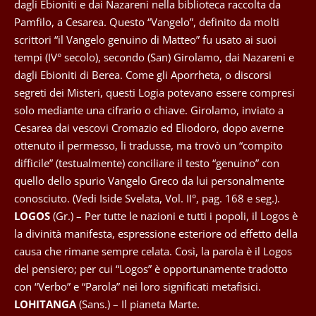
dagli Ebioniti e dai Nazareni nella biblioteca raccolta da
Pamfilo, a Cesarea. Questo “Vangelo”, definito da molti
scrittori “il Vangelo genuino di Matteo” fu usato ai suoi
tempi (IV° secolo), secondo (San) Girolamo, dai Nazareni e
dagli Ebioniti di Berea. Come gli Aporrheta, o discorsi
segreti dei Misteri, questi Logia potevano essere compresi
solo mediante una cifrario o chiave. Girolamo, inviato a
Cesarea dai vescovi Cromazio ed Eliodoro, dopo averne
ottenuto il permesso, li tradusse, ma trovò un “compito
difficile” (testualmente) conciliare il testo “genuino” con
quello dello spurio Vangelo Greco da lui personalmente
conosciuto. (Vedi Iside Svelata, Vol. II°, pag. 168 e seg.).
LOGOS
(Gr.) – Per tutte le nazioni e tutti i popoli, il Logos è
la divinità manifesta, espressione esteriore od effetto della
causa che rimane sempre celata. Così, la parola è il Logos
del pensiero; per cui “Logos” è opportunamente tradotto
con “Verbo” e “Parola” nei loro significati metafisici.
LOHITANGA
(Sans.) – Il pianeta Marte.