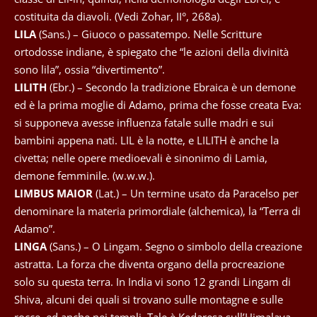
costituita da diavoli. (Vedi Zohar, II°, 268a).
LILA
(Sans.) – Giuoco o passatempo. Nelle Scritture
ortodosse indiane, è spiegato che “le azioni della divinità
sono lila”, ossia “divertimento”.
LILITH
(Ebr.) – Secondo la tradizione Ebraica è un demone
ed è la prima moglie di Adamo, prima che fosse creata Eva:
si supponeva avesse influenza fatale sulle madri e sui
bambini appena nati. LIL è la notte, e LILITH è anche la
civetta; nelle opere medioevali è sinonimo di Lamia,
demone femminile. (w.w.w.).
LIMBUS MAIOR
(Lat.) – Un termine usato da Paracelso per
denominare la materia primordiale (alchemica), la “Terra di
Adamo”.
LINGA
(Sans.) – O Lingam. Segno o simbolo della creazione
astratta. La forza che diventa organo della procreazione
solo su questa terra. In India vi sono 12 grandi Lingam di
Shiva, alcuni dei quali si trovano sulle montagne e sulle
rocce, ed anche nei templi. Tale è Kedaresa sull’Himalaya,