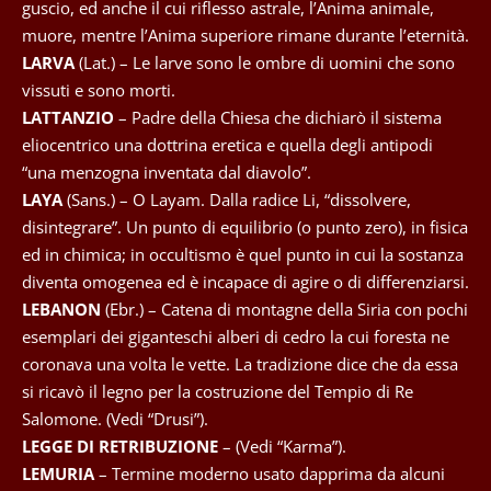
guscio, ed anche il cui riflesso astrale, l’Anima animale,
muore, mentre l’Anima superiore rimane durante l’eternità.
LARVA
(Lat.) – Le larve sono le ombre di uomini che sono
vissuti e sono morti.
LATTANZIO
– Padre della Chiesa che dichiarò il sistema
eliocentrico una dottrina eretica e quella degli antipodi
“una menzogna inventata dal diavolo”.
LAYA
(Sans.) – O Layam. Dalla radice Li, “dissolvere,
disintegrare”. Un punto di equilibrio (o punto zero), in fisica
ed in chimica; in occultismo è quel punto in cui la sostanza
diventa omogenea ed è incapace di agire o di differenziarsi.
LEBANON
(Ebr.) – Catena di montagne della Siria con pochi
esemplari dei giganteschi alberi di cedro la cui foresta ne
coronava una volta le vette. La tradizione dice che da essa
si ricavò il legno per la costruzione del Tempio di Re
Salomone. (Vedi “Drusi”).
LEGGE DI RETRIBUZIONE
– (Vedi “Karma”).
LEMURIA
– Termine moderno usato dapprima da alcuni