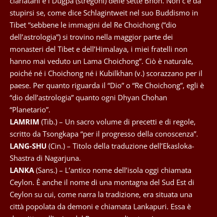
ciarlatani e i Dugpa (stregoni) delle sette Bhon. Non c’è da
stupirsi se, come dice Schlagintweit nel suo Buddismo in
Tibet “sebbene le immagini del Re Choichong (“dio
dell’astrologia”) si trovino nella maggior parte dei
monasteri del Tibet e dell’Himalaya, i miei fratelli non
hanno mai veduto un Lama Choichong”. Ciò è naturale,
poiché né i Choichong né i Kubilkhan (v.) scorazzano per il
paese. Per quanto riguarda il “Dio” o “Re Choichong”, egli è
“dio dell’astrologia” quanto ogni Dhyan Chohan
“Planetario”.
LAMRIM
(Tib.) – Un sacro volume di precetti e di regole,
scritto da Tsongkapa “per il progresso della conoscenza”.
LANG-SHU
(Cin.) – Titolo della traduzione dell’Ekasloka-
Shastra di Nagarjuna.
LANKA
(Sans.) – L’antico nome dell’isola oggi chiamata
Ceylon. È anche il nome di una montagna del Sud Est di
Ceylon su cui, come narra la tradizione, era situata una
città popolata da demoni e chiamata Lankapuri. Essa è