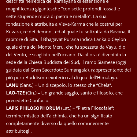
descritta nell’epica del Ramayana di estensione e
magnificenza gigantesche “con sette profondi fossati e
sette stupende mura di pietra e metallo”. La sua
fondazione è attribuita a Visva-Karma che la costruì per
Kuvara, re dei demoni, ed al quale fu sottratta da Ravana, il
rapitore di Sita. Il Bhagavat Purana indica Lanka o Ceylon
quale cima del Monte Meru, che fu spezzata da Vayu, dio
del Vento, e scagliata nell’oceano. Da allora è diventata la
sede della Chiesa Buddista del Sud, il ramo Siamese (oggi
guidata dal Gran Sacerdote Sumangala), rappresentante del
più puro Buddismo exoterico al di qua dell’Himalaya.
LANU
(Sans.) – Un discepolo, lo stesso che “Chela”.
LAO-TZE
(Cin.) – Un grande saggio, santo e filosofo, che
precedette Confucio.
LAPIS PHILOSOPHORUM
(Lat.) – “Pietra Filosofale”;
termine mistico dell’alchimia, che ha un significato
completamente diverso da quello comunemente
attribuitogli.