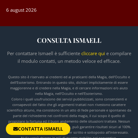
6 august 2026
CONSULTA ISMAELL
Per contattare Ismaell è sufficiente
cliccare qui
e compilare
il modulo contatti, un metodo veloce ed efficace.
Questo sito è riservato ai credenti ed ai praticanti della Magia, dell’Occulto e
dell’Esoterismo. Entrando in questo sito, dichiari implicitamente di essere
maggiorenne e di credere nella Magia, e di cercare informazioni e/o aiuto
nella Magia, nell’Occulto e nell’Esoterismo.
Coloro i quali usufruiscono dei servizi pubblicizzati, sono consenzienti e
consapevoli del fatto che gli argomenti trattati non rivestono carattere
scientifico alcuno, ma consistono in un atto di fede personale e spontaneo da
parte del richiedente nei confronti della magia, il cui scopo è quello di
propiziare la fortuna ed il buon andamento delle situazioni trattate. Nessun
intervento magico, occulto ed esoterico, può garantire risultati sicuri al 100%.
CONTATTA ISMAELL
Ogni intervento viene preventivato per scritto e sottoposto all’interessato.
Nulla verrà chiesto in più di quanto stabilito nel preventivo.