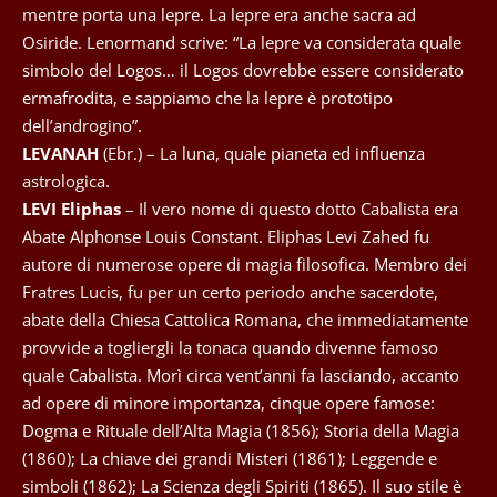
mentre porta una lepre. La lepre era anche sacra ad
Osiride. Lenormand scrive: “La lepre va considerata quale
simbolo del Logos… il Logos dovrebbe essere considerato
ermafrodita, e sappiamo che la lepre è prototipo
dell’androgino”.
LEVANAH
(Ebr.) – La luna, quale pianeta ed influenza
astrologica.
LEVI Eliphas
– Il vero nome di questo dotto Cabalista era
Abate Alphonse Louis Constant. Eliphas Levi Zahed fu
autore di numerose opere di magia filosofica. Membro dei
Fratres Lucis, fu per un certo periodo anche sacerdote,
abate della Chiesa Cattolica Romana, che immediatamente
provvide a togliergli la tonaca quando divenne famoso
quale Cabalista. Morì circa vent’anni fa lasciando, accanto
ad opere di minore importanza, cinque opere famose:
Dogma e Rituale dell’Alta Magia (1856); Storia della Magia
(1860); La chiave dei grandi Misteri (1861); Leggende e
simboli (1862); La Scienza degli Spiriti (1865). Il suo stile è