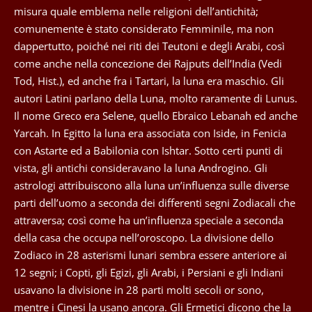
misura quale emblema nelle religioni dell’antichità;
comunemente è stato considerato Femminile, ma non
dappertutto, poiché nei riti dei Teutoni e degli Arabi, così
come anche nella concezione dei Rajputs dell’India (Vedi
Tod, Hist.), ed anche fra i Tartari, la luna era maschio. Gli
autori Latini parlano della Luna, molto raramente di Lunus.
Il nome Greco era Selene, quello Ebraico Lebanah ed anche
Yarcah. In Egitto la luna era associata con Iside, in Fenicia
con Astarte ed a Babilonia con Ishtar. Sotto certi punti di
vista, gli antichi consideravano la luna Androgino. Gli
astrologi attribuiscono alla luna un’influenza sulle diverse
parti dell’uomo a seconda dei differenti segni Zodiacali che
attraversa; così come ha un’influenza speciale a seconda
della casa che occupa nell’oroscopo. La divisione dello
Zodiaco in 28 asterismi lunari sembra essere anteriore ai
12 segni; i Copti, gli Egizi, gli Arabi, i Persiani e gli Indiani
usavano la divisione in 28 parti molti secoli or sono,
mentre i Cinesi la usano ancora. Gli Ermetici dicono che la