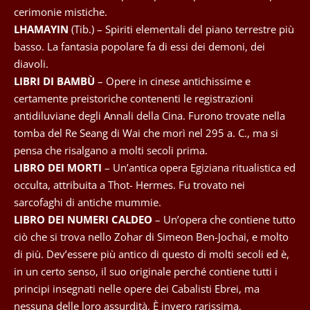
cerimonie mistiche.
LHAMAYIN
(Tib.) – Spiriti elementali del piano terrestre più
basso. La fantasia popolare fa di essi dei demoni, dei
diavoli.
LIBRI DI BAMBÙ
– Opere in cinese antichissime e
certamente preistoriche contenenti le registrazioni
antidiluviane degli Annali della Cina. Furono trovate nella
tomba del Re Seang di Wai che morì nel 295 a. C., ma si
pensa che risalgano a molti secoli prima.
LIBRO DEI MORTI
– Un’antica opera Egiziana ritualistica ed
occulta, attribuita a Thot- Hermes. Fu trovato nei
sarcofaghi di antiche mummie.
LIBRO DEI NUMERI CALDEO
– Un’opera che contiene tutto
ciò che si trova nello Zohar di Simeon Ben-Jochai, e molto
di più. Dev’essere più antico di questo di molti secoli ed è,
in un certo senso, il suo originale perché contiene tutti i
principi insegnati nelle opere dei Cabalisti Ebrei, ma
nessuna delle loro assurdità, È invero rarissima,