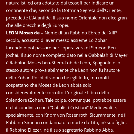
naturalisti ed ora adottato dai teosofi per indicare un
continente che, secondo la Dottrina Segreta dell’Oriente,
precedette L’Atlantide. Il suo nome Orientale non dice gran
che alle orecchie degli Europei.
LEON Moses de
– Nome di un Rabbino Ebreo del XIII°
secolo, accusato di aver messo assieme Lo Zohar
facendolo poi passare per l’opera vera di Simeon Ben
Jochai. Il suo nome completo dato nella Qabbalah di Mayer
è Rabbino Moses ben-Shem-Tob de Leon, Spagnolo e lo
stesso autore prova abilmente che Leon non fu l’autore
dello Zohar. Pochi diranno che egli lo fu, ma molti
sospettano che Moses de Leon abbia solo
considerevolmente corrotto L’originale Libro dello
Splendore (Zohar). Tale colpa, comunque, potrebbe essere
da lui condivisa con i “Cabalisti Cristiani” Medioevali e,
specialmente, con Knorr von Rosenroth. Sicuramente, né il
Rabbino Simeon condannato a morte da Tito, né suo figlio,
il Rabbino Eliezer, né il suo segretario Rabbino Abba,