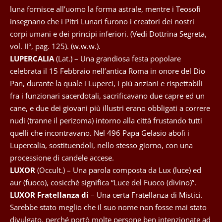
luna fornisce all’uomo la forma astrale, mentre i Teosofi
insegnano che i Pitri Lunari furono i creatori dei nostri
corpi umani e dei principi inferiori. (Vedi Dottrina Segreta,
vol. II°, pag. 125). (w.w.w.).
LUPERCALIA
(Lat.) – Una grandiosa festa popolare
celebrata il 15 Febbraio nell’antica Roma in onore del Dio
Pan, durante la quale i Luperci, i più anziani e rispettabili
fra i funzionari sacerdotali, sacrificavano due capre ed un
cane, e due dei giovani più illustri erano obbligati a correre
nudi (tranne il perizoma) intorno alla città frustando tutti
quelli che incontravano. Nel 496 Papa Gelasio abolì i
Lupercalia, sostituendoli, nello stesso giorno, con una
processione di candele accese.
LUXOR
(Occult.) – Una parola composta da Lux (luce) ed
aur (fuoco), cosicchè significa “Luce del Fuoco (divino)”.
LUXOR Fratellanza di
– Una certa Fratellanza di Mistici.
Sarebbe stato meglio che il suo nome non fosse mai stato
divulgato, perché portò molte persone ben intenzionate ad