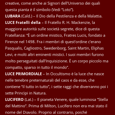
creative, come anche ai Signori dell’Universo dei quali
questa pianta è il simbolo (Vedi “Loto”).
LUBARA
(Cald.) – Il Dio della Pestilenza e della Malattia.
LUCE Fratelli della
– Il Fratello R. H. Mackenzie, la
maggiore autorità sulle società segrete, dice di questa
Fratellanza: “È un ordine mistico, Fratres Lucis, fondato a
Firenze nel 1498. Fra i membri di quest’ordine c’erano
Pasqualis, Cagliostro, Swedenborg, Saint Martin, Eliphas
Levi, e molti altri eminenti mistici. I suoi membri furono
molto perseguitati dall’Inquisizione. È un corpo piccolo ma
compatto, sparso in tutto il mondo”.
LUCE PRIMORDIALE
– In Occultismo è la luce che nasce
nelle tenebre preternaturali del caos e da esse, che
contiene “il tutto in tutto”, i sette raggi che diverranno poi i
sette Princìpi in Natura.
LUCIFERO
(Lat.) – Il pianeta Venere, quale luminosa “Stella
del Mattino”. Prima di Milton, Lucifero non era mai stato il
nome del Diavolo. Proprio al contrario, poiché