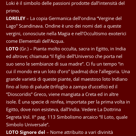
Loki è il simbolo delle passioni prodotte dall’intensità del
primo.
LORELEY
– La copia Germanica dell’ondina “Vergine del
Lago” Scandinava. Ondine è uno dei nomi dati a queste
vergini, conosciute nella Magia e nell’Occultismo exoterici
come Elementali dell’Acqua.
LOTO
(Gr.) – Pianta molto occulta, sacra in Egitto, in India
ed altrove; chiamata “il figlio dell’Universo che porta nel
suo seno le sembianze di sua madre”. Ci fu un tempo “in
cui il mondo era un loto d’oro” (padma) dice l’allegoria. Una
grande varietà di queste piante, dal maestoso loto Indiano
fino al loto di palude (trifoglio a zampa d’uccello) ed il
“Dioscoridis” Greco, viene mangiata a Creta ed in altre
isole. È una specie di ninfea, importata per la prima volta in
Egitto, dove non esisteva, dall’India. Vedere La Dottrina
Segreta Vol. II° pag. 113 Simbolismo arcaico “Il Loto, quale
Simbolo Universale”.
LOTO Signore del
– Nome attribuito a vari divinità