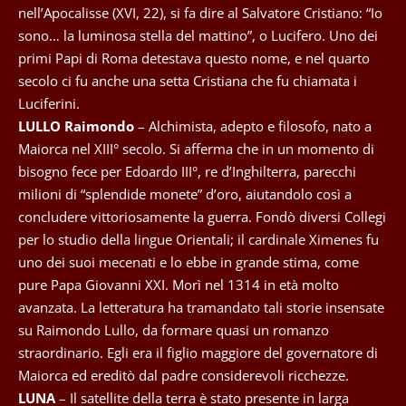
nell’Apocalisse (XVI, 22), si fa dire al Salvatore Cristiano: “Io
sono… la luminosa stella del mattino”, o Lucifero. Uno dei
primi Papi di Roma detestava questo nome, e nel quarto
secolo ci fu anche una setta Cristiana che fu chiamata i
Luciferini.
LULLO Raimondo
– Alchimista, adepto e filosofo, nato a
Maiorca nel XIII° secolo. Si afferma che in un momento di
bisogno fece per Edoardo III°, re d’Inghilterra, parecchi
milioni di “splendide monete” d’oro, aiutandolo così a
concludere vittoriosamente la guerra. Fondò diversi Collegi
per lo studio della lingue Orientali; il cardinale Ximenes fu
uno dei suoi mecenati e lo ebbe in grande stima, come
pure Papa Giovanni XXI. Morì nel 1314 in età molto
avanzata. La letteratura ha tramandato tali storie insensate
su Raimondo Lullo, da formare quasi un romanzo
straordinario. Egli era il figlio maggiore del governatore di
Maiorca ed ereditò dal padre considerevoli ricchezze.
LUNA
– Il satellite della terra è stato presente in larga