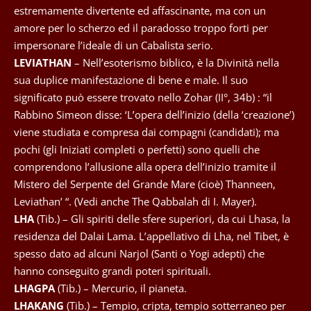
estremamente divertente ed affascinante, ma con un
amore per lo scherzo ed il paradosso troppo forti per
impersonare l’ideale di un Cabalista serio.
LEVIATHAN
– Nell’esoterismo biblico, è la Divinità nella
sua duplice manifestazione di bene e male. Il suo
significato può essere trovato nello Zohar (II°, 34b) : “il
Rabbino Simeon disse: ‘L’opera dell’inizio (della ‘creazione’)
viene studiata e compresa dai compagni (candidati); ma
pochi (gli Iniziati completi o perfetti) sono quelli che
comprendono l’allusione alla opera dell’inizio tramite il
Mistero del Serpente del Grande Mare (cioè) Thanneen,
Leviathan’ “. (Vedi anche The Qabbalah di I. Mayer).
LHA
(Tib.) – Gli spiriti delle sfere superiori, da cui Lhasa, la
residenza del Dalai Lama. L’appellativo di Lha, nel Tibet, è
spesso dato ad alcuni Narjol (Santi o Yogi adepti) che
hanno conseguito grandi poteri spirituali.
LHAGPA
(Tib.) – Mercurio, il pianeta.
LHAKANG
(Tib.) – Tempio, cripta, tempio sotterraneo per