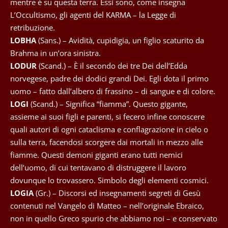
mentre è su questa terra. Essi sono, come insegna
L’Occultismo, gli agenti del KARMA – la Legge di
retribuzione.
LOBHA
(Sans.) – Avidità, cupidigia, un figlio scaturito da
Brahma in un’ora sinistra.
LODUR
(Scand.) – È il secondo dei tre Dei dell’Edda
norvegese, padre dei dodici grandi Dei. Egli dota il primo
uomo – fatto dall’albero di frassino – di sangue e di colore.
LOGI
(Scand.) – Significa “fiamma”. Questo gigante,
assieme ai suoi figli e parenti, si fecero infine conoscere
quali autori di ogni cataclisma e conflagrazione in cielo o
sulla terra, facendosi scorgere dai mortali in mezzo alle
fiamme. Questi demoni giganti erano tutti nemici
dell’uomo, di cui tentavano di distruggere il lavoro
dovunque lo trovassero. Simbolo degli elementi cosmici.
LOGIA
(Gr.) – Discorsi ed insegnamenti segreti di Gesù
contenuti nel Vangelo di Matteo – nell’originale Ebraico,
non in quello Greco spurio che abbiamo noi – e conservato