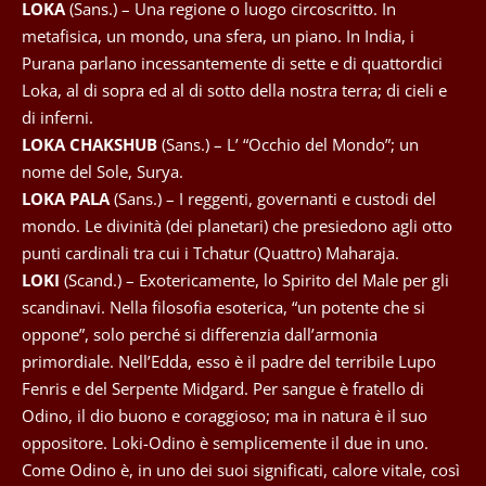
LOKA
(Sans.) – Una regione o luogo circoscritto. In
metafisica, un mondo, una sfera, un piano. In India, i
Purana parlano incessantemente di sette e di quattordici
Loka, al di sopra ed al di sotto della nostra terra; di cieli e
di inferni.
LOKA CHAKSHUB
(Sans.) – L’ “Occhio del Mondo”; un
nome del Sole, Surya.
LOKA PALA
(Sans.) – I reggenti, governanti e custodi del
mondo. Le divinità (dei planetari) che presiedono agli otto
punti cardinali tra cui i Tchatur (Quattro) Maharaja.
LOKI
(Scand.) – Exotericamente, lo Spirito del Male per gli
scandinavi. Nella filosofia esoterica, “un potente che si
oppone”, solo perché si differenzia dall’armonia
primordiale. Nell’Edda, esso è il padre del terribile Lupo
Fenris e del Serpente Midgard. Per sangue è fratello di
Odino, il dio buono e coraggioso; ma in natura è il suo
oppositore. Loki-Odino è semplicemente il due in uno.
Come Odino è, in uno dei suoi significati, calore vitale, così