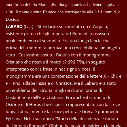
una forma del dio Marte, divinità generatrice. La lettera equivale
a 30. Il nome divino Ebraico che corrisponde alla L è Limmud, o
Doctus.
LABARO
(Lat.) – Stendardo sormontato da un’aquila,
esistente prima che gli Imperatori Romani lo usassero
quale emblema di sovranità. Era una lunga lancia che
prima della sommità portava una croce obliqua, ad angolo
retto . Costantino sostituì l’aquila con il monogramma
Cristiano che recava il motto e? t??t? ???a, in seguito
interpretato con la frase in hoc signo vinces. Il
monogramma era una combinazione delle lettere X – Chi, e
P – Rho, sillaba iniziale di Christos. Ma il Labaro era stato
un emblema dell’Etruria, migliaia di anni prima di
Costantino e dell’era Cristiana. Era anche il simbolo di
Osiride e di Horus che è spesso rappresentato con la croce
lunga Latina, mentre la croce pettorale Greca è puramente
Egiziana. Nella sua opera “Storia della decadenza e caduta
dell’Impero Romano”, Gibbon ha posto in evidenza la bugia