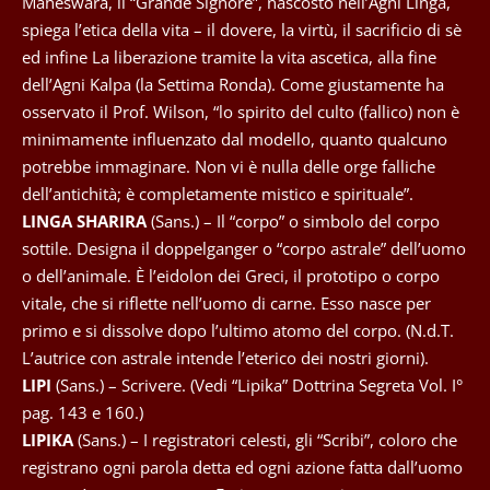
Maheswara, il “Grande Signore”, nascosto nell’Agni Linga,
spiega l’etica della vita – il dovere, la virtù, il sacrificio di sè
ed infine La liberazione tramite la vita ascetica, alla fine
dell’Agni Kalpa (la Settima Ronda). Come giustamente ha
osservato il Prof. Wilson, “lo spirito del culto (fallico) non è
minimamente influenzato dal modello, quanto qualcuno
potrebbe immaginare. Non vi è nulla delle orge falliche
dell’antichità; è completamente mistico e spirituale”.
LINGA SHARIRA
(Sans.) – Il “corpo” o simbolo del corpo
sottile. Designa il doppelganger o “corpo astrale” dell’uomo
o dell’animale. È l’eidolon dei Greci, il prototipo o corpo
vitale, che si riflette nell’uomo di carne. Esso nasce per
primo e si dissolve dopo l’ultimo atomo del corpo. (N.d.T.
L’autrice con astrale intende l’eterico dei nostri giorni).
LIPI
(Sans.) – Scrivere. (Vedi “Lipika” Dottrina Segreta Vol. I°
pag. 143 e 160.)
LIPIKA
(Sans.) – I registratori celesti, gli “Scribi”, coloro che
registrano ogni parola detta ed ogni azione fatta dall’uomo