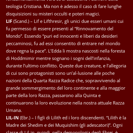
teologia Cristiana. Ma non è adesso il caso di fare lunghe
disquisizioni su misteri occulti e poteri magici.
LIF
(Scand.) – Lif e Lifthresir, gli unici due esseri umani cui
fu permesso di essere presenti al “Rinnovamento del
Mondo”. Essendo “puri ed innocenti e liberi da desideri
peccaminosi, fu ad essi consentito di entrare nel mondo
dove regna la pace”. L’Edda li mostra nascosti nella foresta
di Hoddmimir mentre sognano i sogni dell’infanzia,
durante l’ultimo conflitto. Queste due creature, e l’allegoria
di cui sono protagonisti sono un’al-lusione alle poche
nazioni della Quarta Razza Radice che, sopravvivendo al
grande sommergimento del loro continente e alla maggior
parte della loro Razza, passarono alla Quinta e
continuarono la loro evoluzione nella nostra attuale Razza
Umana.
LIL-IN
(Ebr.) – I figli di Lilith ed i loro discendenti. “Lilith è la
Madre dei Shedim e dei Muquishim (gli adescatori)”. Ogni
classe di Lil-in, quindi, nella demonologia degli Ebrei, è