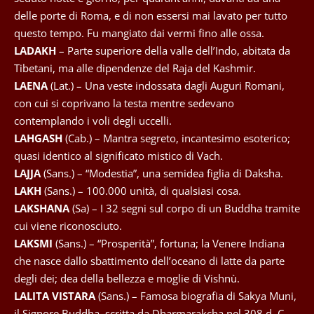
delle porte di Roma, e di non essersi mai lavato per tutto
questo tempo. Fu mangiato dai vermi fino alle ossa.
LADAKH
– Parte superiore della valle dell’Indo, abitata da
Tibetani, ma alle dipendenze del Raja del Kashmir.
LAENA
(Lat.) – Una veste indossata dagli Auguri Romani,
con cui si coprivano la testa mentre sedevano
contemplando i voli degli uccelli.
LAHGASH
(Cab.) – Mantra segreto, incantesimo esoterico;
quasi identico al significato mistico di Vach.
LAJJA
(Sans.) – “Modestia”, una semidea figlia di Daksha.
LAKH
(Sans.) – 100.000 unità, di qualsiasi cosa.
LAKSHANA
(Sa) – I 32 segni sul corpo di un Buddha tramite
cui viene riconosciuto.
LAKSMI
(Sans.) – “Prosperità”, fortuna; la Venere Indiana
che nasce dallo sbattimento dell’oceano di latte da parte
degli dei; dea della bellezza e moglie di Vishnù.
LALITA VISTARA
(Sans.) – Famosa biografia di Sakya Muni,
il Signore Buddha, scritta da Dharmarakcha nel 308 d. C.