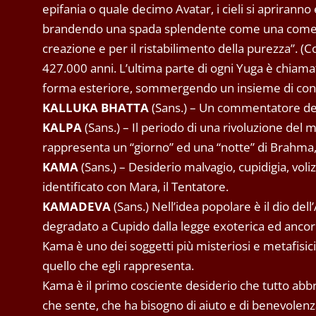
epifania o quale decimo Avatar, i cieli si apriranno
brandendo una spada splendente come una cometa, 
creazione e per il ristabilimento della purezza”. (Co
427.000 anni. L’ultima parte di ogni Yuga è chiama
forma esteriore, sommergendo un insieme di cont
KALLUKA BHATTA
(Sans.) – Un commentatore dell
KALPA
(Sans.) – Il periodo di una rivoluzione de
rappresenta un “giorno” ed una “notte” di Brahma,
KAMA
(Sans.) – Desiderio malvagio, cupidigia, vo
identificato con Mara, il Tentatore.
KAMADEVA
(Sans.) Nell’idea popolare è il dio de
degradato a Cupido dalla legge exoterica ed ancor p
Kama è uno dei soggetti più misteriosi e metafisici
quello che egli rappresenta.
Kama è il primo cosciente desiderio che tutto abbra
che sente, che ha bisogno di aiuto e di benevolenz