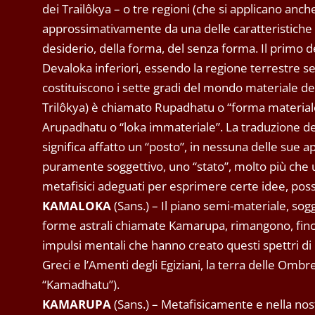
dei Trailôkya – o tre regioni (che si applicano anch
approssimativamente da una delle caratteristiche p
desiderio, della forma, del senza forma. Il primo 
Devaloka inferiori, essendo la regione terrestre se
costituiscono i sette gradi del mondo materiale del
Trilôkya) è chiamato Rupadhatu o “forma materiale”
Arupadhatu o “loka immateriale”. La traduzione del
significa affatto un “posto”, in nessuna delle sue
puramente soggettivo, uno “stato”, molto più che
metafisici adeguati per esprimere certe idee, possi
KAMALOKA
(Sans.) – Il piano semi-materiale, sogg
forme astrali chiamate Kamarupa, rimangono, finché
impulsi mentali che hanno creato questi spettri di 
Greci e l’Amenti degli Egiziani, la terra delle Ombr
“Kamadhatu”).
KAMARUPA
(Sans.) – Metafisicamente e nella nost