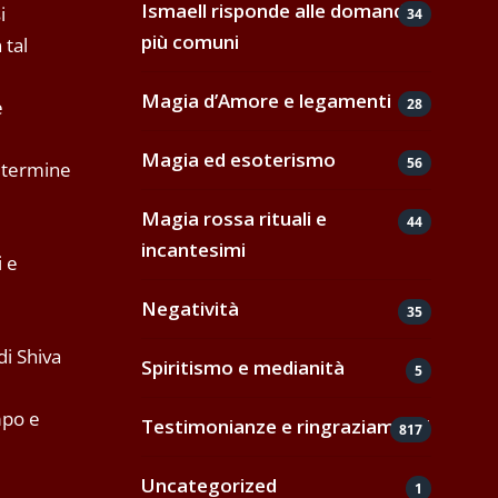
Ismaell risponde alle domande
i
34
più comuni
 tal
Magia d’Amore e legamenti
28
e
Magia ed esoterismo
56
n termine
Magia rossa rituali e
44
incantesimi
i e
Negatività
35
di Shiva
Spiritismo e medianità
5
mpo e
Testimonianze e ringraziamenti
817
Uncategorized
1