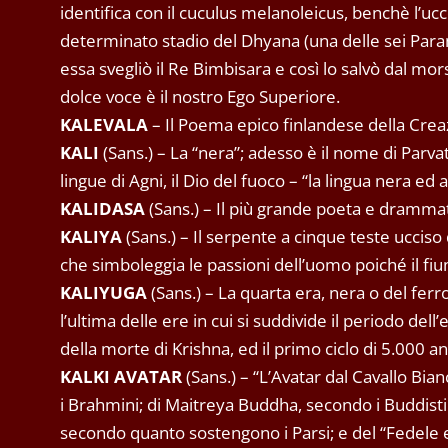
identifica con il cuculus melanoleicus, benchè l’ucce
determinato stadio del Dhyana (una delle sei Paramit
essa svegliò il Re Bimbisara e così lo salvò dal mor
dolce voce è il nostro Ego Superiore.
KALEVALA
– Il Poema epico finlandese della Crea
KALI
(Sans.) – La “nera”; adesso è il nome di Parva
lingue di Agni, il Dio del fuoco – “la lingua nera ed a
KALIDASA
(Sans.) – Il più grande poeta e drammat
KALIYA
(Sans.) – Il serpente a cinque teste uccis
che simboleggia le passioni dell’uomo poiché il fiu
KALIYUGA
(Sans.) – La quarta era, nera o del ferro
l’ultima delle ere in cui si suddivide il periodo del
della morte di Krishna, ed il primo ciclo di 5.000 ann
KALKI AVATAR
(Sans.) – “L’Avatar dal Cavallo Bi
i Brahmini; di Maitreya Buddha, secondo i Buddisti 
secondo quanto sostengono i Parsi; e del “Fedele e 