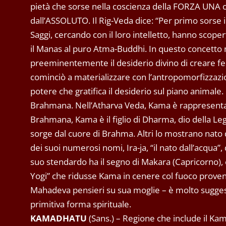
pietà che sorse nella coscienza della FORZA UNA cr
dall’ASSOLUTO. Il Rig-Veda dice: “Per primo sorse i
Saggi, cercando con il loro intelletto, hanno scoper
il Manas al puro Atma-Buddhi. In questo concetto 
preeminentemente il desiderio divino di creare fel
cominciò a materializzare con l’antropomorfizzazione
potere che gratifica il desiderio sul piano animale
Brahmana. Nell’Atharva Veda, Kama è rappresentat
Brahmana, Kama è il figlio di Dharma, dio della Legge
sorge dal cuore di Brahma. Altri lo mostrano nato d
dei suoi numerosi nomi, Ira-ja, “il nato dall’acqua”
suo stendardo ha il segno di Makara (Capricorno), è
Yogi” che ridusse Kama in cenere col fuoco proveni
Mahadeva pensieri su sua moglie – è molto suggesti
primitiva forma spirituale.
KAMADHATU
(Sans.) – Regione che include il Ka