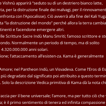
 e Vishnù apparirà “seduto su di un destriero bianco latte,
per la distruzione finale dei malvagi, per il rinnovament
nfronta con l’Apocalisse). Ciò avverrà alla fine del Kali Yuga
ta “la distruzione del mondo” perché allora la terra cambia
inenti e facendone emergere altri.
e Scritture Sacre Indù Manu Smriti; famoso scrittore e st
l mondo. Normalmente un periodo di tempo, ma di solito
 4.320.000.000 anni solari.
lizione; l’attaccamento all’esisten-za. Kama è generalmente
ll’Amore; nel Pantheon Indù, un Visvadeva. Come l’Eros di E
iù degradato dal significato poi attribuito a questo termin
. Solo la descrizione Vedica primitiva di Kama dà la nota ch
ccia per il bene universale; l’amore, ma per tutto ciò che 
a; è il primo sentimento di tenera ed infinita compassione 