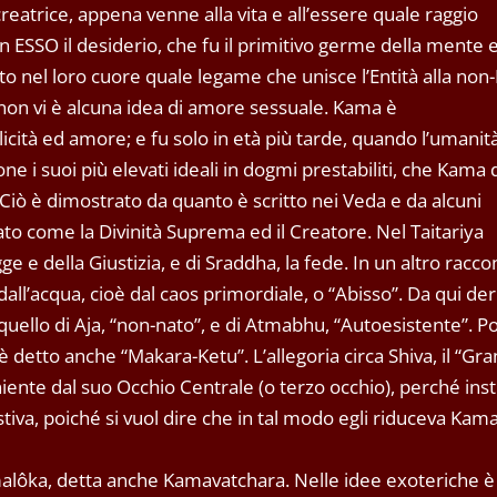
eatrice, appena venne alla vita e all’essere quale raggio
n ESSO il desiderio, che fu il primitivo germe della mente e
to nel loro cuore quale legame che unisce l’Entità alla non-E
non vi è alcuna idea di amore sessuale. Kama è
icità ed amore; e fu solo in età più tarde, quando l’umanit
 i suoi più elevati ideali in dogmi prestabiliti, che Kama d
. Ciò è dimostrato da quanto è scritto nei Veda e da alcuni
o come la Divinità Suprema ed il Creatore. Nel Taitariya
 e della Giustizia, e di Sraddha, la fede. In un altro raccon
all’acqua, cioè dal caos primordiale, o “Abisso”. Da qui de
, quello di Aja, “non-nato”, e di Atmabhu, “Autoesistente”. P
 detto anche “Makara-Ketu”. L’allegoria circa Shiva, il “Gr
ente dal suo Occhio Centrale (o terzo occhio), perché insti
va, poiché si vuol dire che in tal modo egli riduceva Kama
malôka, detta anche Kamavatchara. Nelle idee exoteriche è 