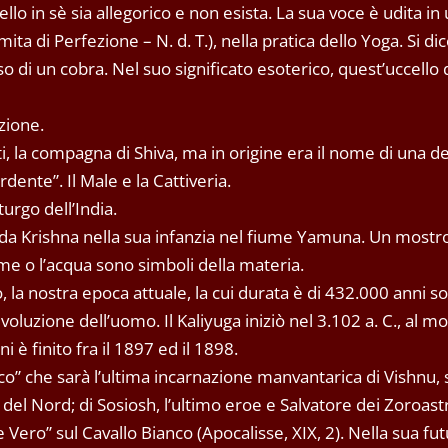
llo in sè sia allegorico e non esista. La sua voce è udita in
a di Perfezione – N. d. T.), nella pratica dello Yoga. Si di
so di un cobra. Nel suo significato esoterico, quest’uccello 
zione.
ti, la compagna di Shiva, ma in origine era il nome di una de
rdente”. Il Male e la Cattiveria.
urgo dell’India.
o da Krishna nella sua infanzia nel fiume Yamuna. Un mostr
me o l’acqua sono simboli della materia.
, la nostra epoca attuale, la cui durata è di 432.000 anni sol
l’evoluzione dell’uomo. Il Kaliyuga iniziò nel 3.102 a. C., al
i è finito fra il 1897 ed il 1898.
anco” che sarà l’ultima incarnazione manvantarica di Vishnu
del Nord; di Sosiosh, l’ultimo eroe e Salvatore dei Zoroastr
Vero” sul Cavallo Bianco (Apocalisse, XIX, 2). Nella sua fu