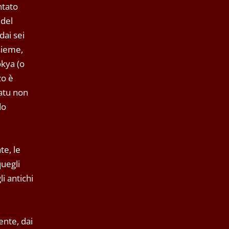
ntato
 del
dai sei
sieme,
ôkya (o
zo è
hatu non
do
i
te, le
quegli
i antichi
ente, dai