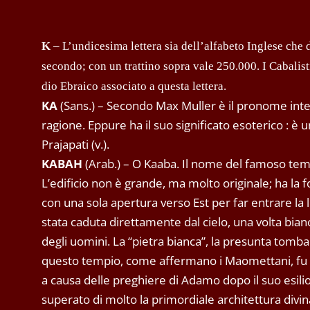
K
– L’undicesima lettera sia dell’alfabeto Inglese che 
secondo; con un trattino sopra vale 250.000. I Cabali
dio Ebraico associato a questa lettera.
KA
(Sans.) – Secondo Max Muller è il pronome interr
ragione. Eppure ha il suo significato esoterico : è
Prajapati (v.).
KABAH
(Arab.) – O Kaaba. Il nome del famoso te
L’edificio non è grande, ma molto originale; ha la f
con una sola apertura verso Est per far entrare la lu
stata caduta direttamente dal cielo, una volta bian
degli uomini. La “pietra bianca”, la presunta tomba 
questo tempio, come affermano i Maomettani, fu tr
a causa delle preghiere di Adamo dopo il suo esilio,
superato di molto la primordiale architettura divina