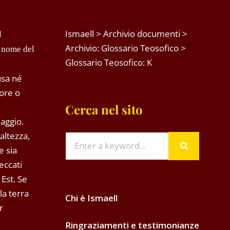
Ismaell
>
Archivio documenti
>
l
Archivio: Glossario Teosofico
>
e nome del
Glossario Teosofico: K
usa né
tore o
Cerca nel sito
aggio.
altezza,
e sia
eccati
 Est. Se
la terra
Chi è Ismaell
r
Ringraziamenti e testimonianze