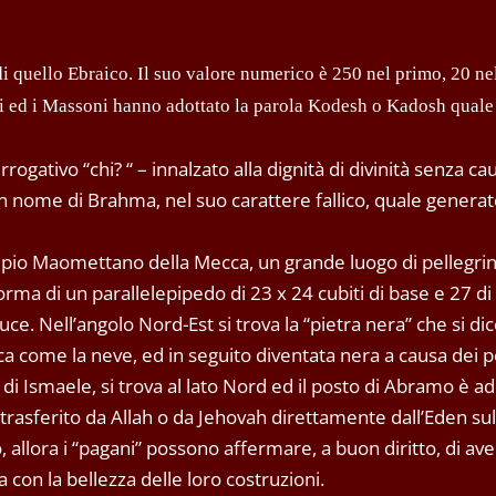
di quello Ebraico. Il suo valore numerico è 250 nel primo, 20 ne
sti ed i Massoni hanno adottato la parola Kodesh o Kadosh qual
ogativo “chi? “ – innalzato alla dignità di divinità senza ca
 un nome di Brahma‚ nel suo carattere fallico, quale genera
mpio Maomettano della Mecca, un grande luogo di pellegrin
orma di un parallelepipedo di 23 x 24 cubiti di base e 27 di 
ce. Nell’angolo Nord-Est si trova la “pietra nera” che si dic
ca come la neve, ed in seguito diventata nera a causa dei p
di Ismaele, si trova al lato Nord ed il posto di Abramo è ad
asferito da Allah o da Jehovah direttamente dall’Eden sul
 allora i “pagani” possono affermare, a buon diritto, di ave
 con la bellezza delle loro costruzioni.