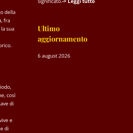
significato.
-> Leggi tutto
o della
, fra
Ultimo
 la sua
aggiornamento
orico.
6 august 2026
siodo,
e, così
iave di
vive e
e di