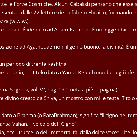
utte le Forze Cosmiche. Alcuni Cabalisti pensano che esse s
esentati dalle 22 lettere dell’alfabeto Ebraico, formando in
ezza (w.w.w.).
e pre-umani. È identico ad Adam-Kadmon. È un leggendario r
pposizione ad Agathodaemon, il genio buono, la divinità. È u
un periodo di trenta Kashtha.
e proprio, un titolo dato a Yama, Re del mondo degli infer
ina Segreta, vol. V°, pag. 190, nota a piè di pagina).
 divino creato da Shiva, un mostro con mille teste. Titolo 
dato a Brahma (o ParaBrahman); significa “il cigno nel te
sa-Vahan, il veicolo del “Cigno”.
 ecc. “L’uccello dell’immortalità, dalla dolce voce”. Eitel lo