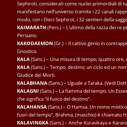
Sephiroti, considerati come nuclei primordiali di t
manifestano nell’universo tramite i 22 canali rappr
modo, con i Dieci Sephirot, i 32 sentieri della sagg
KAIMARATH
(Pers.) – L’ultimo della razza dei r
Persiano.
KAKODAEMON
(Gr.) – Il cattivo genio in contra
Gnostico.
KALA
(Sans.) – Una misura di tempo; quattro ore, 
KALA
(Sans.) – Tempo, destino; un ciclo ed un nom
Giudice dei Morti.
KALABHANA
(Sans.) – Uguale a Taraka. (Vedi Dottr
KALAGNI
(Sans.) – La fiamma del tempo. Un Essere
che significa “il fuoco del destino”.
KALAHANSA
(Sans.) – O Hamsa. Un nome mistico 
fuori del tempo”. Brahma‚ (maschio) è chiamato Han
KALAVINGKA
(Sans.) – Anche Kuravikaya e Karanda,