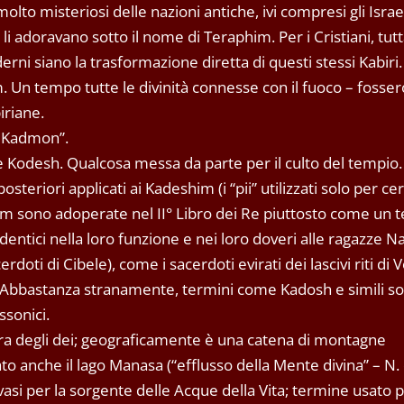
 molto misteriosi delle nazioni antiche, ivi compresi gli Israel
li adoravano sotto il nome di Teraphim. Per i Cristiani, tutt
rni siano la trasformazione diretta di questi stessi Kabiri.
m. Un tempo tutte le divinità connesse con il fuoco – fosse
iriane.
m Kadmon”.
he Kodesh. Qualcosa messa da parte per il culto del tempio. 
teriori applicati ai Kadeshim (i “pii” utilizzati solo per certi
im sono adoperate nel II° Libro dei Re piuttosto come un 
dentici nella loro funzione e nei loro doveri alle ragazze N
acerdoti di Cibele), come i sacerdoti evirati dei lascivi riti di
”. Abbastanza stranamente, termini come Kadosh e simili so
ssonici.
dimora degli dei; geograficamente è una catena di montagne
 anche il lago Manasa (“efflusso della Mente divina” – N. d
i vasi per la sorgente delle Acque della Vita; termine usato p