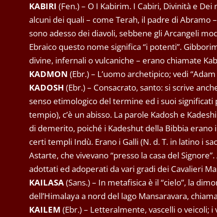
KABIRI
(Fen.) – O I Kabirim. I Cabiri, Divinità e Dei
alcuni dei quali – come Terah, il padre di Abramo – 
sono adesso dei diavoli, sebbene gli Arcangeli mode
Ebraico questo nome significa “i potenti”. Gibbori
divine, infernali o vulcaniche – erano chiamate Kab
KADMON
(Ebr.) – L’uomo archetipico; vedi “Ada
KADOSH
(Ebr.) – Consacrato, santo: si scrive anc
senso etimologico del termine ed i suoi significati pos
tempio), c’è un abisso. La parole Kadosh e Kadesh
di demerito, poiché i Kadeshut della Bibbia erano i
certi templi Indù. Erano i Galli (N. d. T. in latino i s
Astarte, che vivevano “presso la casa del Signore
adottati ed adoperati da vari gradi dei Cavalieri Ma
KAILASA
(Sans.) – In metafisica è il “cielo”, la 
dell’Himalaya a nord del lago Mansaravara, chiamato
KAILEM
(Ebr.) – Letteralmente, vascelli o veicoli; 