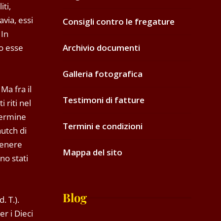
iti,
avia, essi
Consigli contro le fregature
 In
ro esse
Archivio documenti
Galleria fotografica
Ma fra il
Testimoni di fatture
 riti nel
termine
Termini e condizioni
autch di
 Venere
Mappa del sito
no stati
Blog
. T.).
er i Dieci