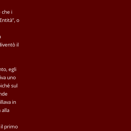
 che i
ntità”, o
à
iventò il
to, egli
riva uno
oiché sul
ande
llava in
 alla
il primo