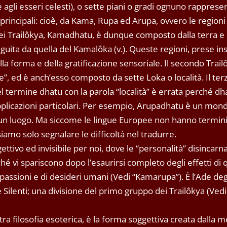
e agli esseri celesti), o sette piani o gradi ognuno rapprese
rincipali: cioè, da Kama, Rupa ed Arupa, ovvero le regioni
dei Trailôkya, Kamadhatu, è dunque composto dalla terra e 
guita da quella del Kamalôka (v.). Queste regioni, prese in
la forma e della gratificazione sensoriale. Il secondo Trail
, ed è anch’esso composto da sette Loka o località. Il ter
 termine dhatu con la parola “località” è errata perché d
 applicazioni particolari. Per esempio, Arupadhatu è un mon
 un luogo. Ma siccome le lingue Europee non hanno termin
amo solo segnalare le difficoltà nel tradurre.
ettivo ed invisibile per noi, dove le “personalità” disincarna
 vi spariscono dopo l’esaurirsi completo degli effetti di 
passioni e di desideri umani (Vedi “Kamarupa”). È l’Ade degl
e Silenti; una divisione del primo gruppo dei Trailôkya (Vedi
ra filosofia esoterica, è la forma soggettiva creata dalla m