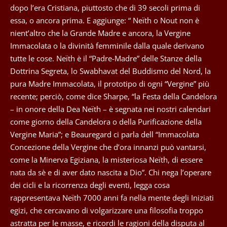
dopo l’era Cristiana, piuttosto che di 39 secoli prima di
essa, o ancora prima. E aggiunge: “ Neïth o Nout non è
nient’altro che la Grande Madre e ancora, la Vergine
Immacolata o la divinità femminile dalla quale derivano
tutte le cose. Neïth è il “Padre-Madre” delle Stanze della
Dottrina Segreta, lo Swabhavat del Buddismo del Nord, la
pura Madre Immacolata, il prototipo di ogni “Vergine” più
recente; perciò, come dice Sharpe, “la Festa della Candelora
– in onore della Dea Neïth – è segnata nei nostri calendari
come giorno della Candelora o della Purificazione della
Vergine Maria”; e Beauregard ci parla dell “Immacolata
Concezione della Vergine che d’ora innanzi può vantarsi,
come la Minerva Egiziana, la misteriosa Neïth, di essere
nata da sè e di aver dato nascita a Dio”. Chi nega l’operare
dei cicli e la ricorrenza degli eventi, legga cosa
rappresentava Neïth 7000 anni fa nella mente degli Iniziati
egizi, che cercavano di volgarizzare una filosofia troppo
astratta per le masse, e ricordi le ragioni della disputa al