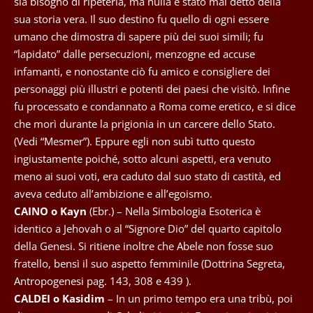
sia bisogno di ripeterla, ma nulla è stato mai detto della
sua storia vera. Il suo destino fu quello di ogni essere
umano che dimostra di sapere più dei suoi simili; fu
“lapidato” dalle persecuzioni, menzogne ed accuse
infamanti, e nonostante ciò fu amico e consigliere dei
personaggi più illustri e potenti dei paesi che visitò. Infine
fu processato e condannato a Roma come eretico, e si dice
che morì durante la prigionia in un carcere dello Stato.
(Vedi “Mesmer”). Eppure egli non subì tutto questo
ingiustamente poiché, sotto alcuni aspetti, era venuto
meno ai suoi voti, era caduto dal suo stato di castità, ed
aveva ceduto all’ambizione e all’egoismo.
CAINO o Kayn
(Ebr.) – Nella Simbologia Esoterica è
identico a Jehovah o al “Signore Dio” del quarto capitolo
della Genesi. Si ritiene inoltre che Abele non fosse suo
fratello, bensì il suo aspetto femminile (Dottrina Segreta,
Antropogenesi pag. 143, 308 e 439 ).
CALDEI o Kasidim
– In un primo tempo era una tribù, poi