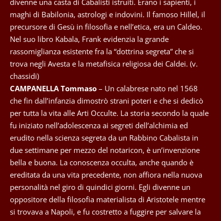
divenne una casta di Cabalisti istruiti. Erano i sapienti, i
maghi di Babilonia, astrologi e indovini. Il famoso Hillel, il
precursore di Gesù in filosofia e nell’etica, era un Caldeo.
Nel suo libro Kabala, Frank evidenzia la grande
rassomiglianza esistente fra la “dottrina segreta” che si
trova negli Avesta e la metafisica religiosa dei Caldei. (v.
chassidi)
CAMPANELLA Tommaso
– Un calabrese nato nel 1568
che fin dall’infanzia dimostrò strani poteri e che si dedicò
per tutta la vita alle Arti Occulte. La storia secondo la quale
fu iniziato nell’adolescenza ai segreti dell’alchimia ed
erudito nella scienza segreta da un Rabbino Cabalista in
due settimane per mezzo del notaricon, è un’invenzione
bella e buona. La conoscenza occulta, anche quando è
ereditata da una vita precedente, non affiora nella nuova
personalità nel giro di quindici giorni. Egli divenne un
oppositore della filosofia materialista di Aristotele mentre
si trovava a Napoli, e fu costretto a fuggire per salvare la