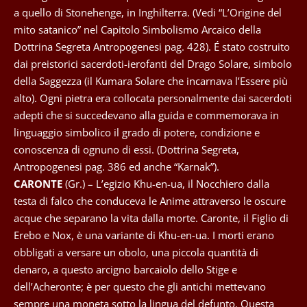
a quello di Stonehenge, in Inghilterra. (Vedi “L’Origine del
mito satanico” nel Capitolo Simbolismo Arcaico della
Dottrina Segreta Antropogenesi pag. 428). É stato costruito
dai preistorici sacerdoti-ierofanti del Drago Solare, simbolo
della Saggezza (il Kumara Solare che incarnava l’Essere più
alto). Ogni pietra era collocata personalmente dai sacerdoti
adepti che si succedevano alla guida e commemorava in
linguaggio simbolico il grado di potere, condizione e
conoscenza di ognuno di essi. (Dottrina Segreta,
Antropogenesi pag. 386 ed anche “Karnak”).
CARONTE
(Gr.) – L’egizio Khu-en-ua, il Nocchiero dalla
testa di falco che conduceva le Anime attraverso le oscure
acque che separano la vita dalla morte. Caronte, il Figlio di
Erebo e Nox, è una variante di Khu-en-ua. I morti erano
obbligati a versare un obolo, una piccola quantità di
denaro, a questo arcigno barcaiolo dello Stige e
dell’Acheronte; è per questo che gli antichi mettevano
sempre una moneta sotto la lingua del defunto. Questa