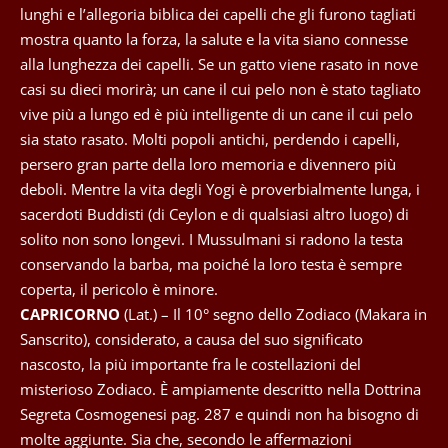
lunghi e l’allegoria biblica dei capelli che gli furono tagliati
mostra quanto la forza, la salute e la vita siano connesse
alla lunghezza dei capelli. Se un gatto viene rasato in nove
casi su dieci morirà; un cane il cui pelo non è stato tagliato
vive più a lungo ed è più intelligente di un cane il cui pelo
sia stato rasato. Molti popoli antichi, perdendo i capelli,
persero gran parte della loro memoria e divennero più
deboli. Mentre la vita degli Yogi è proverbialmente lunga, i
sacerdoti Buddisti (di Ceylon e di qualsiasi altro luogo) di
solito non sono longevi. I Mussulmani si radono la testa
conservando la barba, ma poiché la loro testa è sempre
coperta, il pericolo è minore.
CAPRICORNO
(Lat.) – Il 10° segno dello Zodiaco (Makara in
Sanscrito), considerato, a causa del suo significato
nascosto, la più importante fra le costellazioni del
misterioso Zodiaco. È ampiamente descritto nella Dottrina
Segreta Cosmogenesi pag. 287 e quindi non ha bisogno di
molte aggiunte. Sia che, secondo le affermazioni