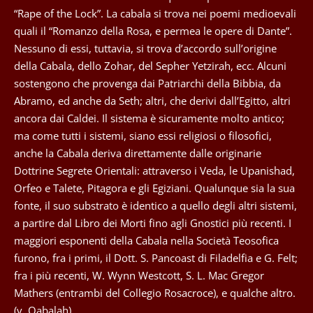
“Rape of the Lock”. La cabala si trova nei poemi medioevali
quali il “Romanzo della Rosa, e permea le opere di Dante”.
Nessuno di essi, tuttavia, si trova d’accordo sull’origine
della Cabala, dello Zohar, del Sepher Yetzirah, ecc. Alcuni
sostengono che provenga dai Patriarchi della Bibbia, da
Abramo, ed anche da Seth; altri, che derivi dall’Egitto, altri
ancora dai Caldei. Il sistema è sicuramente molto antico;
ma come tutti i sistemi, siano essi religiosi o filosofici,
anche la Cabala deriva direttamente dalle originarie
Dottrine Segrete Orientali: attraverso i Veda, le Upanishad,
Orfeo e Talete, Pitagora e gli Egiziani. Qualunque sia la sua
fonte, il suo substrato è identico a quello degli altri sistemi,
a partire dal Libro dei Morti fino agli Gnostici più recenti. I
maggiori esponenti della Cabala nella Società Teosofica
furono, fra i primi, il Dott. S. Pancoast di Filadelfia e G. Felt;
fra i più recenti, W. Wynn Westcott, S. L. Mac Gregor
Mathers (entrambi del Collegio Rosacroce), e qualche altro.
(v. Qabalah).