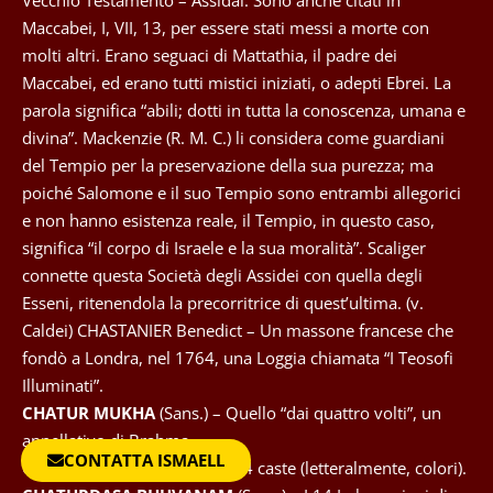
Maccabei, I, VII, 13, per essere stati messi a morte con
molti altri. Erano seguaci di Mattathia, il padre dei
Maccabei, ed erano tutti mistici iniziati, o adepti Ebrei. La
parola significa “abili; dotti in tutta la conoscenza, umana e
divina”. Mackenzie (R. M. C.) li considera come guardiani
del Tempio per la preservazione della sua purezza; ma
poiché Salomone e il suo Tempio sono entrambi allegorici
e non hanno esistenza reale, il Tempio, in questo caso,
significa “il corpo di Israele e la sua moralità”. Scaliger
connette questa Società degli Assidei con quella degli
Esseni, ritenendola la precorritrice di quest’ultima. (v.
Caldei) CHASTANIER Benedict – Un massone francese che
fondò a Londra, nel 1764, una Loggia chiamata “I Teosofi
Illuminati”.
CHATUR MUKHA
(Sans.) – Quello “dai quattro volti”, un
appellativo di Brahma.
CONTATTA ISMAELL
CHATUR VARNA
(Sans.) – Le 4 caste (letteralmente, colori).