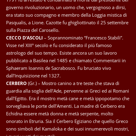
governo rivoluzionario, un uomo che, vergognoso a dirsi,
era stato suo compagno e membro della Loggia mistica di
Pasqualis, a Lione. Cazotte fu ghigliottinato il 25 settembre
sulla Piazza del Carosello.
CECCO D’ASCOLI
– Soprannominato “Francesco Stabili”.
Visse nel XIII° secolo e fu considerato il più famoso
astrologo del suo tempo. Esiste ancora un suo lavoro
pubblicato a Basilea nel 1485 e chiamato Commentarii in
Sphaeram Ioannis de Sacrabosco. Fu bruciato vivo
dall’Inquisizione nel 1327.
CERBERO
(Gr.) – Mostro canino a tre teste che stava di
guardia alla soglia dell’Ade, pervenne ai Greci ed ai Romani
dall’Egitto. Era il mostro metà cane e metà ippopotamo che
sorvegliava le porte dell’Amenti. La madre di Cerbero era
Echidna essere metà donna e metà serpente, molto
onorato in Etruria. Sia il Cerbero Egiziano che quello Greco
sono simboli del Kamaloka e dei suoi innumerevoli mostri,