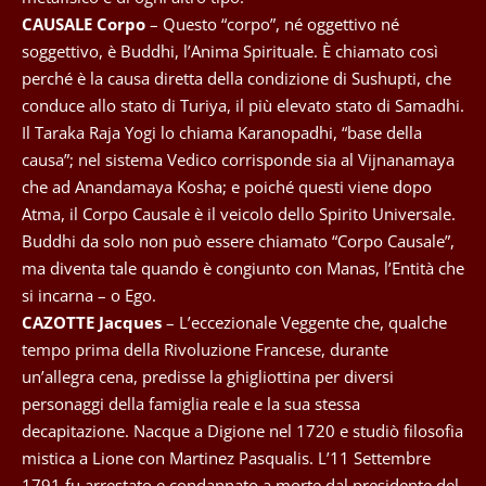
CAUSALE Corpo
– Questo “corpo”, né oggettivo né
soggettivo, è Buddhi, l’Anima Spirituale. È chiamato così
perché è la causa diretta della condizione di Sushupti, che
conduce allo stato di Turiya, il più elevato stato di Samadhi.
Il Taraka Raja Yogi lo chiama Karanopadhi, “base della
causa”; nel sistema Vedico corrisponde sia al Vijnanamaya
che ad Anandamaya Kosha; e poiché questi viene dopo
Atma, il Corpo Causale è il veicolo dello Spirito Universale.
Buddhi da solo non può essere chiamato “Corpo Causale”,
ma diventa tale quando è congiunto con Manas, l’Entità che
si incarna – o Ego.
CAZOTTE Jacques
– L’eccezionale Veggente che, qualche
tempo prima della Rivoluzione Francese, durante
un’allegra cena, predisse la ghigliottina per diversi
personaggi della famiglia reale e la sua stessa
decapitazione. Nacque a Digione nel 1720 e studiò filosofia
mistica a Lione con Martinez Pasqualis. L’11 Settembre
1791 fu arrestato e condannato a morte dal presidente del