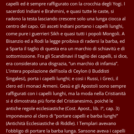
capelli ed è sempre raffigurato con la crocchia degli Yogi. I
sacerdoti Indiani e Brahmini, e quasi tutte le caste, si
radono la testa lasciando crescere solo una lunga ciocca al
centro del capo. Gli asceti Indiani portano i capelli lunghi,
come pure i guerrieri Sikh e quasi tutti i popoli Mongoli. A
Bisanzio ed a Rodi la legge proibiva di radersi la barba, ed
a Sparta il taglio di questa era un marchio di schiavitù e di
sottomissione. Fra gli Scandinavi il taglio dei capelli, si dice,
era considerato una disgrazia, “un marchio di infamia”.
L’intera popolazione dell’isola di Ceylon (i Buddisti
Singalesi), porta i capelli lunghi; e così i Russi, i Greci, il
clero ed i monaci Armeni. Gesù e gli Apostoli sono sempre
raffigurati con i capelli lunghi, ma la moda nella Cristianità
si é dimostrata più forte del Cristianesimo, poiché le
antiche regole ecclesiastiche (Cost. Apost., lib. I°, cap. 3)
imponevano al clero di “portare capelli e barba lunghi”
(Antichità Ecclesiastiche di Riddle). I Templari avevano
l’obbligo di portare la barba lunga. Sansone aveva i capelli