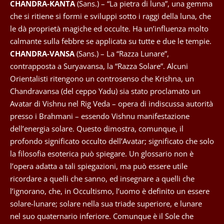
CHANDRA-KANTA
(Sans.) – “La pietra di luna”, una gemma
che si ritiene si formi e sviluppi sotto i raggi della luna, che
le dà proprietà magiche ed occulte. Ha un’influenza molto
calmante sulla febbre se applicata su tutte e due le tempie.
CHANDRA-VANSA
(Sans.) – La “Razza Lunare”,
contrapposta a Suryavansa, la “Razza Solare”. Alcuni
Orientalisti ritengono un controsenso che Krishna, un
Chandravansa (del ceppo Yadu) sia stato proclamato un
Avatar di Vishnu nel Rig Veda – opera di indiscussa autorità
presso i Brahmani – essendo Vishnu manifestazione
dell’energia solare. Questo dimostra, comunque, il
profondo significato occulto dell’Avatar; significato che solo
la filosofia esoterica può spiegare. Un glossario non è
l’opera adatta a tali spiegazioni, ma può essere utile
ricordare a quelli che sanno, ed insegnare a quelli che
l’ignorano, che, in Occultismo, l’uomo è definito un essere
solare-lunare; solare nella sua triade superiore, e lunare
nel suo quaternario inferiore. Comunque è il Sole che