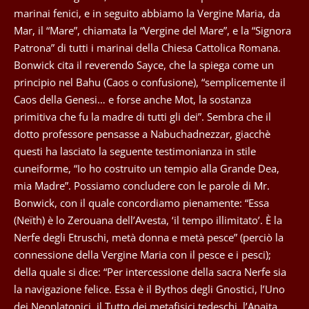
marinai fenici, e in seguito abbiamo la Vergine Maria, da
Mar, il “Mare”, chiamata la “Vergine del Mare”, e la “Signora
Patrona” di tutti i marinai della Chiesa Cattolica Romana.
Bonwick cita il reverendo Sayce, che la spiega come un
principio nel Bahu (Caos o confusione), “semplicemente il
Caos della Genesi… e forse anche Mot, la sostanza
primitiva che fu la madre di tutti gli dei”. Sembra che il
dotto professore pensasse a Nabuchadnezzar, giacchè
questi ha lasciato la seguente testimonianza in stile
cuneiforme, “Io ho costruito un tempio alla Grande Dea,
mia Madre”. Possiamo concludere con le parole di Mr.
Bonwick, con il quale concordiamo pienamente: “Essa
(Neïth) è lo Zerouana dell’Avesta, ‘il tempo illimitato’. È la
Nerfe degli Etruschi, metà donna e metà pesce” (perciò la
connessione della Vergine Maria con il pesce e i pesci);
della quale si dice: “Per intercessione della sacra Nerfe sia
la navigazione felice. Essa è il Bythos degli Gnostici, l’Uno
dei Neoplatonici, il Tutto dei metafisici tedeschi, l’Anaita