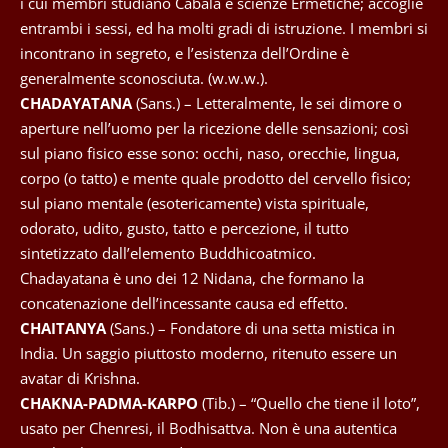
i cui membri studiano Cabala e scienze Ermetiche; accoglie
entrambi i sessi, ed ha molti gradi di istruzione. I membri si
incontrano in segreto, e l’esistenza dell’Ordine è
generalmente sconosciuta. (w.w.w.).
CHADAYATANA
(Sans.) – Letteralmente, le sei dimore o
aperture nell’uomo per la ricezione delle sensazioni; così
sul piano fisico esse sono: occhi, naso, orecchie, lingua,
corpo (o tatto) e mente quale prodotto del cervello fisico;
sul piano mentale (esotericamente) vista spirituale,
odorato, udito, gusto, tatto e percezione, il tutto
sintetizzato dall’elemento Buddhicoatmico.
Chadayatana è uno dei 12 Nidana, che formano la
concatenazione dell’incessante causa ed effetto.
CHAITANYA
(Sans.) – Fondatore di una setta mistica in
India. Un saggio piuttosto moderno, ritenuto essere un
avatar di Krishna.
CHAKNA-PADMA-KARPO
(Tib.) – “Quello che tiene il loto”,
usato per Chenresi, il Bodhisattva. Non è una autentica