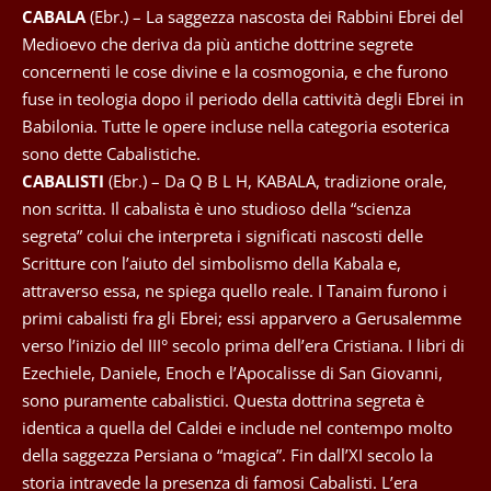
CABALA
(Ebr.) – La saggezza nascosta dei Rabbini Ebrei del
Medioevo che deriva da più antiche dottrine segrete
concernenti le cose divine e la cosmogonia, e che furono
fuse in teologia dopo il periodo della cattività degli Ebrei in
Babilonia. Tutte le opere incluse nella categoria esoterica
sono dette Cabalistiche.
CABALISTI
(Ebr.) – Da Q B L H, KABALA, tradizione orale,
non scritta. Il cabalista è uno studioso della “scienza
segreta” colui che interpreta i significati nascosti delle
Scritture con l’aiuto del simbolismo della Kabala e,
attraverso essa, ne spiega quello reale. I Tanaim furono i
primi cabalisti fra gli Ebrei; essi apparvero a Gerusalemme
verso l’inizio del III° secolo prima dell’era Cristiana. I libri di
Ezechiele, Daniele, Enoch e l’Apocalisse di San Giovanni,
sono puramente cabalistici. Questa dottrina segreta è
identica a quella del Caldei e include nel contempo molto
della saggezza Persiana o “magica”. Fin dall’XI secolo la
storia intravede la presenza di famosi Cabalisti. L’era