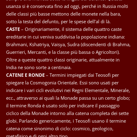
usanza si è conservata fino ad oggi, perché in Russia molti
delle classi più basse mettono delle monete nella bara,
sotto la testa del defunto, per le spese dell’al di là.
CASTE
– Originariamente, il sistema delle quattro caste
ereditarie in cui veniva suddivisa la popolazione indiana:
Brahmani, Kshatriya, Vaisya, Sudra (discendenti di Brahma,
Guerrieri, Mercanti, e la classe più bassa o Agricoltori).
Oltre a queste quattro classi originarie, attualmente in
India ne sono sorte a centinaia.
CATENE E RONDE
– Termini impiegati dai Teosofi per
spiegare la Cosmogonia Orientale. Essi sono usati per
indicare i vari cicli evolutivi nei Regni Elementale, Minerale,
ecc., attraverso ai quali la Monade passa su un certo globo;
il termine Ronda è usato solo per indicare il passaggio
ciclico della Monade intorno alla catena completa dei sette
globi. Parlando genericamente, i Teosofi usano il termine
catena come sinonimo di ciclo: cosmico, geologico,
metafisico e di ogni altro tipo.