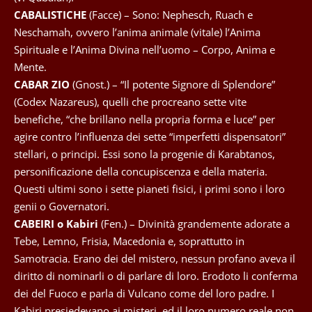
CABALISTICHE
(Facce) – Sono: Nephesch, Ruach e
Neschamah, ovvero l’anima animale (vitale) l’Anima
Spirituale e l’Anima Divina nell’uomo – Corpo, Anima e
Mente.
CABAR ZIO
(Gnost.) – “Il potente Signore di Splendore”
(Codex Nazareus), quelli che procreano sette vite
benefiche, “che brillano nella propria forma e luce” per
agire contro l’influenza dei sette “imperfetti dispensatori”
stellari, o principi. Essi sono la progenie di Karabtanos,
personificazione della concupiscenza e della materia.
Questi ultimi sono i sette pianeti fisici, i primi sono i loro
genii o Governatori.
CABEIRI o Kabiri
(Fen.) – Divinità grandemente adorate a
Tebe, Lemno, Frisia, Macedonia e, soprattutto in
Samotracia. Erano dei del mistero, nessun profano aveva il
diritto di nominarli o di parlare di loro. Erodoto li conferma
dei del Fuoco e parla di Vulcano come del loro padre. I
Kabiri presiedevano ai misteri, ed il loro numero reale non