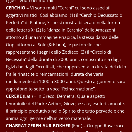
i gusci vuoti dei mortali.
CERCHIO
– Vi sono molti “Cerchi” cui sono associati
aggettivi mistici. Così abbiamo: (1) il “Cerchio Decussato o
Perfetto” di Platone, ? che si mostra bisecato nella forma
della lettera X; (2) la “danza in Cerchio” delle Amazzoni
attorno ad una immagine Priapica, la stessa danza delle
Gopi attorno al Sole (Krishna), le pastorelle che
rappresentano i segni dello Zodiaco; (3) il “Circolo di
Necessità” della durata di 3000 anni, conosciuto sia dagli
Egizi che dagli Occultisti, che rappresenta la durata del ciclo
fra le rinascite o reincarnazioni, durata che varia
mediamente da 1000 a 3000 anni. Questo argomento sarà
approfondito sotto la voce “Reincarnazione”.
CERERE
(Lat.) – In Greco, Demetra. Quale aspetto
femminile del Padre Aether, Giove, essa è, esotericamente,
il principio produttivo nello Spirito che tutto pervade e che
anima ogni germe nell’universo materiale.
CHABRAT ZEREH AUR BOKHER
(Ebr.) – Gruppo Rosacroce