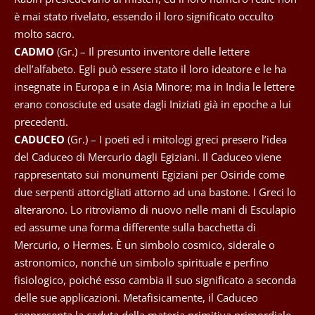
è mai stato rivelato, essendo il loro significato occulto
molto sacro.
CADMO
(Gr.) – Il presunto inventore delle lettere
dell’alfabeto. Egli può essere stato il loro ideatore e le ha
insegnate in Europa e in Asia Minore; ma in India le lettere
erano conosciute ed usate dagli Iniziati già in epoche a lui
precedenti.
CADUCEO
(Gr.) – I poeti ed i mitologi greci presero l’idea
del Caduceo di Mercurio dagli Egiziani. Il Caduceo viene
rappresentato sui monumenti Egiziani per Osiride come
due serpenti attorcigliati attorno ad una bastone. I Greci lo
alterarono. Lo ritroviamo di nuovo nelle mani di Esculapio
ed assume una forma differente sulla bacchetta di
Mercurio, o Hermes. È un simbolo cosmico, siderale o
astronomico, nonché un simbolo spirituale e perfino
fisiologico, poiché esso cambia il suo significato a seconda
delle sue applicazioni. Metafisicamente, il Caduceo
rappresenta la caduta della materia primitiva primordiale