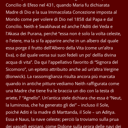
Concilio di Efeso nel 431, quando Maria fu dichiarata
Madre di Dio e la sua Immacolata Concezione imposta al
Mondo come per volere di Dio nel 1858 dal Papa e dal
Concilio. Neïth è Swabhavat ed anche l’Aditi dei Veda e
l’Akasa dei Purana, perché “essa non è solo la volta celeste,
o l’etere, ma la si fa apparire anche in un albero dal quale
essa porge il frutto dell’Albero della Vita (come un’altra
Eva), o dal quale versa sui suoi fedeli un po’ dellla divina
acqua di vita”. Da qui l’appellativo favorito di “Signora del
Sicomoro”, un epiteto attribuito anche ad un’altra Vergine
(Bonwick). La rassomiglianza risulta ancora più marcata
quando in antiche pitture vediamo Neïth raffigurata come
una Madre che tiene fra le braccia un dio con la testa di
ariete, l’ “Agnello”. Un’antica stele dichiara che essa è “Neut,
la luminosa, che ha generato gli dei” – incluso il Sole,
poiché Aditi è la madre di Marttanda, il Sole – un Aditya.
Essa è Naus, la nave celeste; perciò la troviamo sulla prua
dei vascelli egiziani, come Didone sulla prora delle navi dei