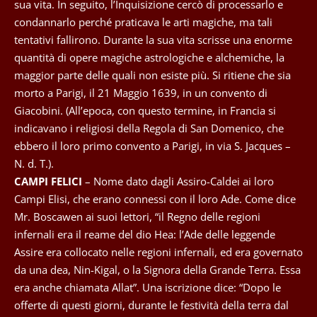
sua vita. In seguito, l’Inquisizione cercò di processarlo e
condannarlo perché praticava le arti magiche, ma tali
tentativi fallirono. Durante la sua vita scrisse una enorme
quantità di opere magiche astrologiche e alchemiche, la
maggior parte delle quali non esiste più. Si ritiene che sia
morto a Parigi, il 21 Maggio 1639, in un convento di
Giacobini. (All’epoca, con questo termine, in Francia si
indicavano i religiosi della Regola di San Domenico, che
ebbero il loro primo convento a Parigi, in via S. Jacques –
N. d. T.).
CAMPI FELICI
– Nome dato dagli Assiro-Caldei ai loro
Campi Elisi, che erano connessi con il loro Ade. Come dice
Mr. Boscawen ai suoi lettori, “il Regno delle regioni
infernali era il reame del dio Hea: l’Ade delle leggende
Assire era collocato nelle regioni infernali, ed era governato
da una dea, Nin-Kigal, o la Signora della Grande Terra. Essa
era anche chiamata Allat”. Una iscrizione dice: “Dopo le
offerte di questi giorni, durante le festività della terra dal