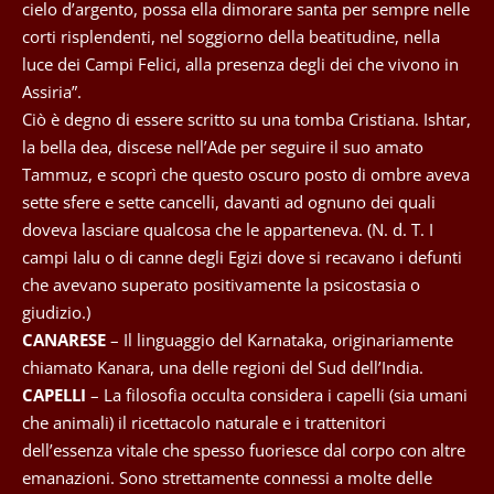
cielo d’argento, possa ella dimorare santa per sempre nelle
corti risplendenti, nel soggiorno della beatitudine, nella
luce dei Campi Felici, alla presenza degli dei che vivono in
Assiria”.
Ciò è degno di essere scritto su una tomba Cristiana. Ishtar,
la bella dea, discese nell’Ade per seguire il suo amato
Tammuz, e scoprì che questo oscuro posto di ombre aveva
sette sfere e sette cancelli, davanti ad ognuno dei quali
doveva lasciare qualcosa che le apparteneva. (N. d. T. I
campi Ialu o di canne degli Egizi dove si recavano i defunti
che avevano superato positivamente la psicostasia o
giudizio.)
CANARESE
– Il linguaggio del Karnataka, originariamente
chiamato Kanara, una delle regioni del Sud dell’India.
CAPELLI
– La filosofia occulta considera i capelli (sia umani
che animali) il ricettacolo naturale e i trattenitori
dell’essenza vitale che spesso fuoriesce dal corpo con altre
emanazioni. Sono strettamente connessi a molte delle