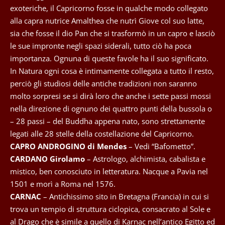
exoteriche, il Capricorno fosse in qualche modo collegato
alla capra nutrice Amalthea che nutrì Giove col suo latte,
sia che fosse il dio Pan che si trasformò in un capro e lasciò
le sue impronte negli spazi siderali, tutto ciò ha poca
importanza. Ognuna di queste favole ha il suo significato.
In Natura ogni cosa è intimamente collegata a tutto il resto,
perciò gli studiosi delle antiche tradizioni non saranno
molto sorpresi se si dirà loro che anche i sette passi mossi
nella direzione di ognuno dei quattro punti della bussola o
– 28 passi – del Buddha appena nato, sono strettamente
legati alle 28 stelle della costellazione del Capricorno.
CAPRO ANDROGINO di Mendes
– Vedi “Bafometto”.
CARDANO Girolamo
– Astrologo, alchimista, cabalista e
mistico, ben conosciuto in letteratura. Nacque a Pavia nel
1501 e morì a Roma nel 1576.
CARNAC
– Antichissimo sito in Bretagna (Francia) in cui si
trova un tempio di struttura ciclopica, consacrato al Sole e
al Drago che è simile a quello di Karnac nell’antico Egitto ed