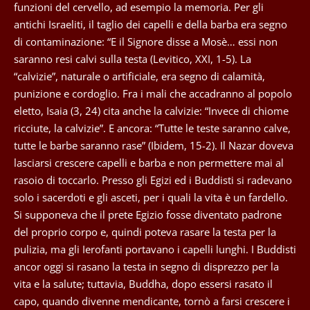
funzioni del cervello, ad esempio la memoria. Per gli
antichi Israeliti, il taglio dei capelli e della barba era segno
di contaminazione: “E il Signore disse a Mosè… essi non
saranno resi calvi sulla testa (Levitico, XXI, 1-5). La
“calvizie”, naturale o artificiale, era segno di calamità,
punizione e cordoglio. Fra i mali che accadranno al popolo
eletto, Isaia (3, 24) cita anche la calvizie: “Invece di chiome
ricciute, la calvizie”. E ancora: “Tutte le teste saranno calve,
tutte le barbe saranno rase” (Ibidem, 15-2). Il Nazar doveva
lasciarsi crescere capelli e barba e non permettere mai al
rasoio di toccarlo. Presso gli Egizi ed i Buddisti si radevano
solo i sacerdoti e gli asceti, per i quali la vita è un fardello.
Si supponeva che il prete Egizio fosse diventato padrone
del proprio corpo e, quindi poteva rasare la testa per la
pulizia, ma gli Ierofanti portavano i capelli lunghi. I Buddisti
ancor oggi si rasano la testa in segno di disprezzo per la
vita e la salute; tuttavia, Buddha, dopo essersi rasato il
capo, quando divenne mendicante, tornò a farsi crescere i