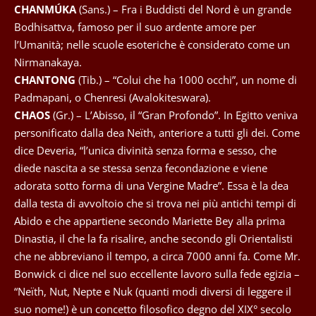
CHANMÚKA
(Sans.) – Fra i Buddisti del Nord è un grande
Bodhisattva, famoso per il suo ardente amore per
l’Umanità; nelle scuole esoteriche è considerato come un
Nirmanakaya.
CHANTONG
(Tib.) – “Colui che ha 1000 occhi”, un nome di
Padmapani, o Chenresi (Avalokiteswara).
CHAOS
(Gr.) – L’Abisso, il “Gran Profondo”. In Egitto veniva
personificato dalla dea Neïth, anteriore a tutti gli dei. Come
dice Deveria, “l’unica divinità senza forma e sesso, che
diede nascita a se stessa senza fecondazione e viene
adorata sotto forma di una Vergine Madre”. Essa è la dea
dalla testa di avvoltoio che si trova nei più antichi tempi di
Abido e che appartiene secondo Mariette Bey alla prima
Dinastia, il che la fa risalire, anche secondo gli Orientalisti
che ne abbreviano il tempo, a circa 7000 anni fa. Come Mr.
Bonwick ci dice nel suo eccellente lavoro sulla fede egizia –
“Neïth, Nut, Nepte e Nuk (quanti modi diversi di leggere il
suo nome!) è un concetto filosofico degno del XIX° secolo