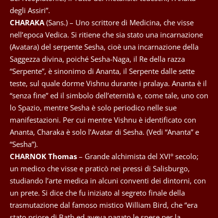
degli Assiri”.
CHARAKA
(Sans.) – Uno scrittore di Medicina, che visse
nell’epoca Vedica. Si ritiene che sia stato una incarnazione
(Avatara) del serpente Sesha, cioè una incarnazione della
Saggezza divina, poiché Sesha-Naga, il Re della razza
“Serpente”, è sinonimo di Ananta, il Serpente dalle sette
teste, sul quale dorme Vishnu durante i pralaya. Ananta è il
“senza fine” ed il simbolo dell’eternità e, come tale, uno con
lo Spazio, mentre Sesha è solo periodico nelle sue
manifestazioni. Per cui mentre Vishnu è identificato con
Ananta, Charaka è solo l’Avatar di Sesha. (Vedi “Ananta” e
“Sesha”).
CHARNOK Thomas
– Grande alchimista del XVI° secolo;
un medico che visse e praticò nei pressi di Salisburgo,
studiando l’arte medica in alcuni conventi dei dintorni, con
un prete. Si dice che fu iniziato al segreto finale della
trasmutazione dal famoso mistico William Bird, che “era
stato priore di Bath ed aveva pagato le spese per la