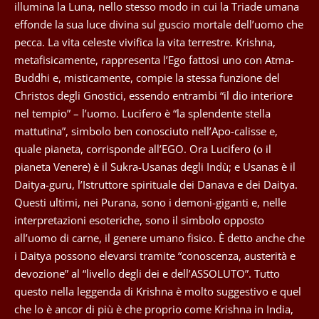
illumina la Luna, nello stesso modo in cui la Triade umana
effonde la sua luce divina sul guscio mortale dell’uomo che
pecca. La vita celeste vivifica la vita terrestre. Krishna,
metafisicamente, rappresenta l’Ego fattosi uno con Atma-
Buddhi e, misticamente, compie la stessa funzione del
Christos degli Gnostici, essendo entrambi “il dio interiore
nel tempio” – l’uomo. Lucifero è “la splendente stella
mattutina”, simbolo ben conosciuto nell’Apo-calisse e,
quale pianeta, corrisponde all’EGO. Ora Lucifero (o il
pianeta Venere) è il Sukra-Usanas degli Indù; e Usanas è il
Daitya-guru, l’Istruttore spirituale dei Danava e dei Daitya.
Questi ultimi, nei Purana, sono i demoni-giganti e, nelle
interpretazioni esoteriche, sono il simbolo opposto
all’uomo di carne, il genere umano fisico. È detto anche che
i Daitya possono elevarsi tramite “conoscenza, austerità e
devozione” al “livello degli dei e dell’ASSOLUTO”. Tutto
questo nella leggenda di Krishna è molto suggestivo e quel
che lo è ancor di più è che proprio come Krishna in India,