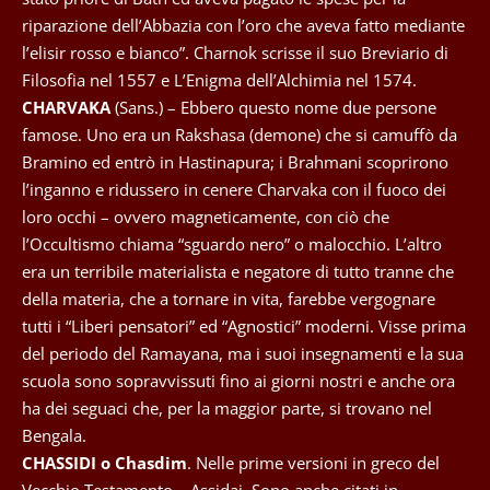
riparazione dell’Abbazia con l’oro che aveva fatto mediante
l’elisir rosso e bianco”. Charnok scrisse il suo Breviario di
Filosofia nel 1557 e L’Enigma dell’Alchimia nel 1574.
CHARVAKA
(Sans.) – Ebbero questo nome due persone
famose. Uno era un Rakshasa (demone) che si camuffò da
Bramino ed entrò in Hastinapura; i Brahmani scoprirono
l’inganno e ridussero in cenere Charvaka con il fuoco dei
loro occhi – ovvero magneticamente, con ciò che
l’Occultismo chiama “sguardo nero” o malocchio. L’altro
era un terribile materialista e negatore di tutto tranne che
della materia, che a tornare in vita, farebbe vergognare
tutti i “Liberi pensatori” ed “Agnostici” moderni. Visse prima
del periodo del Ramayana, ma i suoi insegnamenti e la sua
scuola sono sopravvissuti fino ai giorni nostri e anche ora
ha dei seguaci che, per la maggior parte, si trovano nel
Bengala.
CHASSIDI o Chasdim
. Nelle prime versioni in greco del
Vecchio Testamento – Assidai. Sono anche citati in