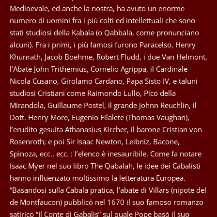
Medioevale, ed anche la nostra, ha avuto un enorme
numero di uomini fra i più colti ed intellettuali che sono
stati studiosi della Kabala (o Qabbala, come pronunciano
alcuni). Fra i primi, i più famosi furono Paracelso, Henry
Khunrath, Jacob Boehme, Robert Fludd, i due Van Helmont,
l’Abate John Trithemius, Cornelio Agrippa, il Cardinale
Nicola Cusano, Girolamo Cardano, Papa Sisto IV, e taluni
studiosi Cristiani come Raimondo Lullo, Pico della
Mirandola, Guillaume Postel, il grande Johnn Reuchlin, il
Dott. Henry More, Eugenio Filalete (Thomas Vaughan),
l’erudito gesuita Athanasius Kircher, il barone Cristian von
Rosenroth; e poi Sir Isaac Newton, Leibniz, Bacone,
Spinoza, ecc., ecc. : l’elenco è inesauribile. Come fa notare
Isaac Myer nel suo libro The Qabalah, le idee dei Cabalisti
hanno influenzato moltissimo la letteratura Europea.
“Basandosi sulla Cabala pratica, l’abate di Villars (nipote del
de Montfaucon) pubblicò nel 1670 il suo famoso romanzo
satirico “Il Conte di Gabalis” sul quale Pope basò il suo