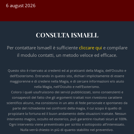
6 august 2026
CONSULTA ISMAELL
Per contattare Ismaell è sufficiente
cliccare qui
e compilare
il modulo contatti, un metodo veloce ed efficace.
Questo sito è riservato ai credenti ed ai praticanti della Magia, dell’Occulto e
dell’Esoterismo. Entrando in questo sito, dichiari implicitamente di essere
maggiorenne e di credere nella Magia, e di cercare informazioni e/o aiuto
nella Magia, nell’Occulto e nell’Esoterismo.
Coloro i quali usufruiscono dei servizi pubblicizzati, sono consenzienti e
consapevoli del fatto che gli argomenti trattati non rivestono carattere
scientifico alcuno, ma consistono in un atto di fede personale e spontaneo da
parte del richiedente nei confronti della magia, il cui scopo è quello di
propiziare la fortuna ed il buon andamento delle situazioni trattate. Nessun
intervento magico, occulto ed esoterico, può garantire risultati sicuri al 100%.
Ogni intervento viene preventivato per scritto e sottoposto all’interessato.
Nulla verrà chiesto in più di quanto stabilito nel preventivo.