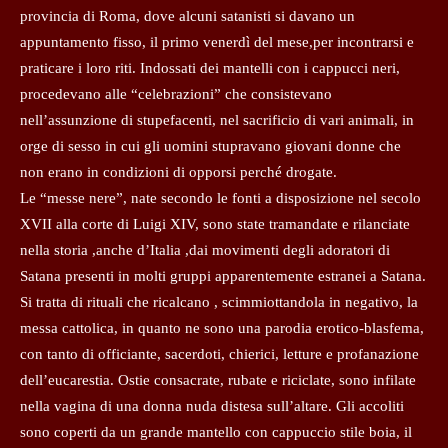
provincia di Roma, dove alcuni satanisti si davano un
appuntamento fisso, il primo venerdì del mese,per incontrarsi e
praticare i loro riti. Indossati dei mantelli con i cappucci neri,
procedevano alle “celebrazioni” che consistevano
nell’assunzione di stupefacenti, nel sacrificio di vari animali, in
orge di sesso in cui gli uomini stupravano giovani donne che
non erano in condizioni di opporsi perché drogate.
Le “messe nere”, nate secondo le fonti a disposizione nel secolo
XVII alla corte di Luigi XIV, sono state tramandate e rilanciate
nella storia ,anche d’Italia ,dai movimenti degli adoratori di
Satana presenti in molti gruppi apparentemente estranei a Satana.
Si tratta di rituali che ricalcano , scimmiottandola in negativo, la
messa cattolica, in quanto ne sono una parodia erotico-blasfema,
con tanto di officiante, sacerdoti, chierici, letture e profanazione
dell’eucarestia. Ostie consacrate, rubate e riciclate, sono infilate
nella vagina di una donna nuda distesa sull’altare. Gli accoliti
sono coperti da un grande mantello con cappuccio stile boia, il