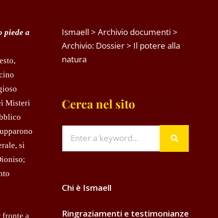
Ismaell
>
Archivio documenti
>
o piede a
Archivio: Dossier
>
Il potere alla
natura
esto,
acino
igioso
Cerca nel sito
i Misteri
ubblico
ilupparono
rale, si
Dioniso;
nto
Chi è Ismaell
Ringraziamenti e testimonianze
 fronte a