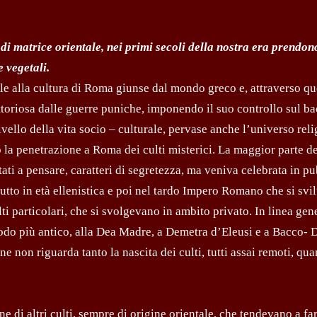
ci di matrice orientale, nei primi secoli della nostra era prendon
 vegetali.
e alla cultura di Roma giunse dal mondo greco e, attraverso qu
vittoriosa dalle guerre puniche, imponendo il suo controllo sul b
ivello della vita socio – culturale, pervase anche l’universo rel
 la penetrazione a Roma dei culti misterici. La maggior parte de
tati a pensare, caratteri di segretezza, ma veniva celebrata in p
tutto in età ellenistica e poi nel tardo Impero Romano che si sv
ti particolari, che si svolgevano in ambito privato. In linea gene
eriodo più antico, alla Dea Madre, a Demetra d’Eleusi e a Bacco- 
ne non riguarda tanto la nascita dei culti, tutti assai remoti, qua
ne di altri culti, sempre di origine orientale, che tendevano a far