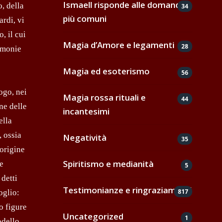
Ismaell risponde alle domande
, della
34
più comuni
ardi, vi
, il cui
Magia d’Amore e legamenti
28
rimonie
Magia ed esoterismo
56
ogo, nei
Magia rossa rituali e
44
ne delle
incantesimi
ella
, ossia
Negatività
35
origine
Spiritismo e medianità
e
5
 detti
Testimonianze e ringraziamenti
817
oglio:
o figure
Uncategorized
1
odello