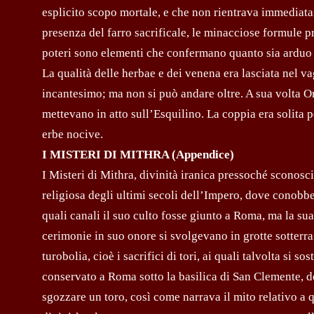
esplicito scopo mortale, e che non rientrava immediata
presenza del farro sacrificale, le minacciose formule pr
poteri sono elementi che confermano quanto sia arduo 
La qualità delle herbae e dei venena era lasciata nel va
incantesimo; ma non si può andare oltre. A sua volta Ora
mettevano in atto sull’Esquilino. La coppia era solita 
erbe nocive.
I MISTERI DI MITHRA (Appendice)
I Misteri di Mithra, divinità iranica pressoché sconosci
religiosa degli ultimi secoli dell’Impero, dove conobb
quali canali il suo culto fosse giunto a Roma, ma la sua
cerimonie in suo onore si svolgevano in grotte sotterra
turobolia, cioè i sacrifici di tori, ai quali talvolta si
conservato a Roma sotto la basilica di San Clemente, dov
sgozzare un toro, così come narrava il mito relativo a