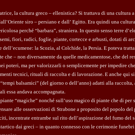
rice, la cultura greco – ellenistica? Si trattava di una cultura a
all’Oriente siro – persiano e dall’ Egitto. Era quindi una cultu
ericolosa perché “barbara”, straniera. In questo senso terre d’e
emi, fiori, radici, foglie, piante, cortecce e arbusti, dotati di ar
 dell’ecumene: la Scozia, al Colchide, la Persia. E poteva tratta
iante che – non diversamente da quelle medicamentose, che del re
uei poteri, ma per valorizzarli o semplicemente per impedire ch
nti tecnici, rituali di raccolta e di lavorazione. E anche qui si
tempi balsamici” (del giorno o dell’anno) adatti alla raccolta, a
 quali essa andava accompagnata.
le piante “magiche” nonché sull’uso magico di piante che di per 
pensare alle osservazioni di Strabone a proposito del popolo del
citi, incentrate entrambe sul rito dell’aspirazione del fumo del 
atartico dai greci – in quanto connesso con le cerimonie funebr