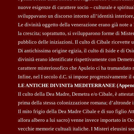
nuove esigenze di carattere socio – culturale e spirituale
sviluppavano un discorso intorno all’identità interiore,
Le divinità oggetto della venerazione erano già note a
la crescita; soprattutto, si svilupparono forme di Mist
pubblico delle iniziazioni. Il culto di Cibale ricevette 
Di antichissima origine egizia, il culto di Iside e di O
divinità erano identificate rispettivamente con Demetr
carattere misteriosofico che Apuleio ci ha tramandato
Infine, nel I secolo d.C. si impose progressivamente il 
LE ANTICHE DIVINITà MEDITERRANEE (Append
Il culto della Dea Madre, Demetra e/o Cibale, è attesta
prima della stessa colonizzazione romana; d’altronde in
Il mito frigio della Dea Madre Cibale e di suo figlio A
allora albero a lui sacro) venne invece importato in Occ
vecchie memorie cultuali italiche. I Misteri eleusini 