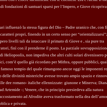
di fondazioni di santuari sparsi per l’Impero, e Giove ricopriv
olari influenzò la stessa figura del Dio – Padre uranico che, con 
ratteri propri, finendo in un certo senso per “orientalizzarsi”
ero livelli tali da intaccare il primato di Giove e , sia pure tra
ratori, finì con il prenderne il posto. La parziale sovrapposizion
di Heliopoolis, non impediva che altri culti solari divenissero p
atici, com’è quello già ricordato per Mithra, oppure pubblici, qua
un famoso tempio del quale rimangono ancor oggi le imponenti r
o delle divinità misteriche avesse trovato ampio spazio e rinno
 alle dee romano- italiche ellennizzate: giunone e Minerva; Dian
 ad Artemide -; Venere, che in principio presiedeva alla natura
 l’accostamento ad Afrodite aveva trasformato nella dea dell’am
blica e privata.