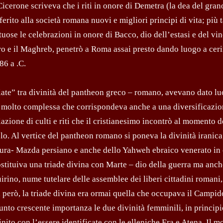
icerone scriveva che i riti in onore di Demetra (la dea del grano
nferito alla società romana nuovi e migliori principi di vita; più t
uose le celebrazioni in onore di Bacco, dio dell’estasi e del vino
ero e il Maghreb, penetrò a Roma assai presto dando luogo a ce
86 a .C.
ociate” tra divinità del pantheon greco – romano, avevano dato lu
osa molto complessa che corrispondeva anche a una diversificazio
azione di culti e riti che il cristianesimo incontrò al momento d
olo. Al vertice del pantheon romano si poneva la divinità iranica
 Aura- Mazda persiano e anche dello Yahweh ebraico venerato in 
ostituiva una triade divina con Marte – dio della guerra ma anch
irino, nume tutelare delle assemblee dei liberi cittadini romani,
, però, la triade divina era ormai quella che occupava il Campid
to crescente importanza le due divinità femminili, in principi
inito con l’essere identificate con le elleniche Era e Atena. Il m