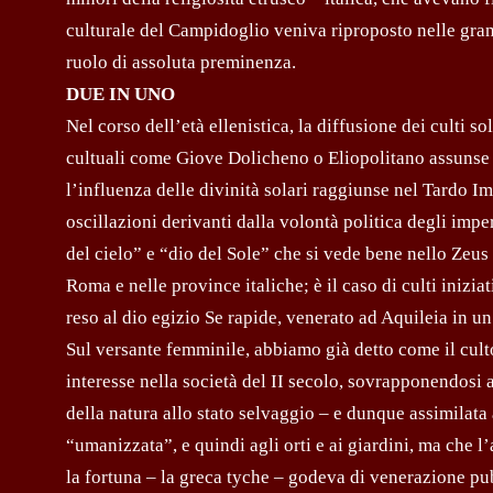
culturale del Campidoglio veniva riproposto nelle gran
ruolo di assoluta preminenza.
DUE IN UNO
Nel corso dell’età ellenistica, la diffusione dei culti s
cultuali come Giove Dolicheno o Eliopolitano assunse ca
l’influenza delle divinità solari raggiunse nel Tardo Imp
oscillazioni derivanti dalla volontà politica degli impe
del cielo” e “dio del Sole” che si vede bene nello Zeus 
Roma e nelle province italiche; è il caso di culti inizi
reso al dio egizio Se rapide, venerato ad Aquileia in 
Sul versante femminile, abbiamo già detto come il cult
interesse nella società del II secolo, sovrapponendosi
della natura allo stato selvaggio – e dunque assimilata
“umanizzata”, e quindi agli orti e ai giardini, ma che
la fortuna – la greca tyche – godeva di venerazione pub