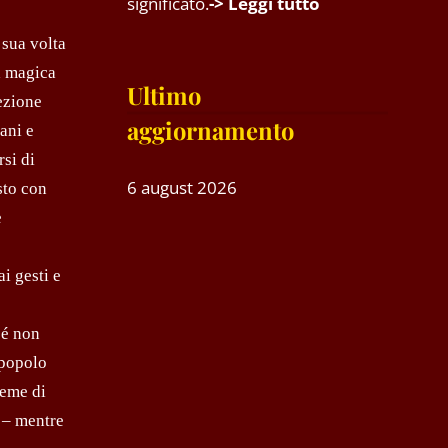
significato.
-> Leggi tutto
 sua volta
ra magica
Ultimo
lezione
aggiornamento
cani e
rsi di
6 august 2026
sto con
e
i gesti e
sé non
 popolo
seme di
i – mentre