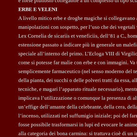
è forse piuttosto collegabile a un complesso di tipo sc
ERBE E VELENI
A livello mitico erbe e droghe magiche si collegavano a
manipolazioni con sospetto, per l’uso che dei vegetali 
Lex Cornelia de sicariis et veneficiis, dell’81 a C., ho
estensione passato a indicare più in generale un malefi
speciale all’interno del primo. L’Ecloga VIII di Virgilio
come si potesse far malie con erbe e con immagini. Va 
semplicemente farmaceutico (nel senso moderno del term
della pianta, dei succhi o delle polveri tratti da essa, 
tecniche, e magari l’apparato rituale necessario), mentr
implicava l’utilizzazione o comunque la presenza di alt
un’effige dell’amante della celebrante, della cera, dell
l’incenso, utilizzati nel suffumigio iniziale; poi del fa
fosse possibile trasformarsi in lupi ed evocare le anim
alla categoria dei bona carmina: si trattava cioè di un