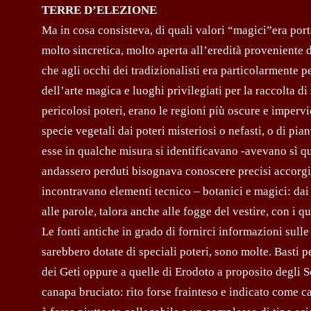
TERRE D’ELEZIONE
Ma in cosa consisteva, di quali valori “magici”era portat
molto sincretica, molto aperta all’eredità proveniente d
che agli occhi dei tradizionalisti era particolarmente p
dell’arte magica e luoghi privilegiati per la raccolta di s
pericolosi poteri, erano le regioni più oscure e impervie
specie vegetali dai poteri misteriosi o nefasti, o di p
esse in qualche misura si identificavano -avevano sì q
andassero perduti bisognava conoscere precisi accorgime
incontravano elementi tecnico – botanici e magici: dai “
alle parole, talora anche alle fogge del vestire, con i
Le fonti antiche in grado di fornirci informazioni sul
sarebbero dotate di speciali poteri, sono molte. Basti 
dei Geti oppure a quelle di Erodoto a proposito degli S
canapa bruciato: rito forse frainteso e indicato come c