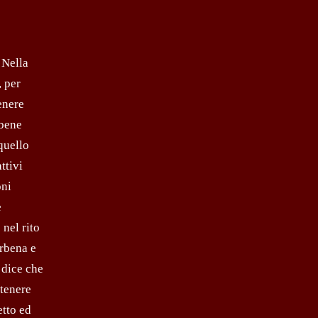
 Nella
, per
enere
 bene
quello
ttivi
oni
e
 nel rito
erbena e
i dice che
rtenere
etto ed