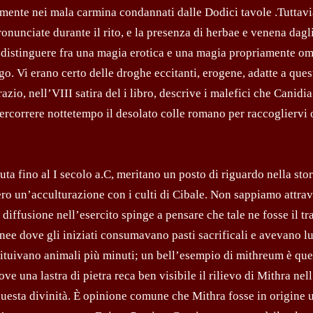
mente nei mala carmina condannati dalle Dodici tavole .Tuttavia
onunciate durante il rito, e la presenza di herbae e venena dagl
distinguere fra una magia erotica e una magia propriamente om
go. Vi erano certo delle droghe eccitanti, erogene, adatte a ques
zio, nell’VIII satira del i libro, descrive i malefici che Canidi
percorrere nottetempo il desolato colle romano per raccogliervi 
uta fino al I secolo a.C, meritano un posto di riguardo nella stor
ero un’acculturazione con i culti di Cibale. Non sappiamo attra
 diffusione nell’esercito spinge a pensare che tale ne fosse il tr
nee dove gli iniziati consumavano pasti sacrificali e avevano l
 sostituivano animali più minuti; un bell’esempio di mithreum è que
e una lastra di pietra reca ben visibile il rilievo di Mithra nell
 questa divinità. È opinione comune che Mithra fosse in origine 