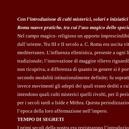
Con l’introduzione di culti misterici, solari e iniziati
Roma nuove pratiche, tra cui l’uso magico delle specie
Nel campo magico- religioso un apporto imprescindibil
dall’oriente. Tra III e II secolo a. C. Roma era uscita 
mediterraneo. L’influenza ellenistica, presente a ogni l
tradizionale; l’innovazione di maggior rilievo riguardò
non ricopriva, a differenza di quanto in genere si è por
secondo modalità istituzionalmente definite; fu soprat
invece movimenti gli adepti dei quali erano dediti a cul
intendono quali culti misterici quelli rivolti, per il p
per i secoli tardi a Iside e Mithra. Questa periodizzazio
l’epoca della loro affermazione nell’impero.
TEMPO DI SEGRETI
I primi secoli della nostra era registrarono l’introduzio