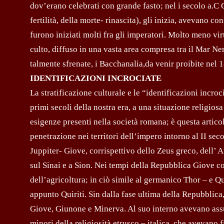
dov’erano celebrati con grande fasto; nel i secolo a.C C
fertilità, della morte- rinascita), gli inizia, avevano co
furono iniziati molti fra gli imperatori. Molto meno virt
culto, diffuso in una vasta area compresa tra il Mar N
talmente sfrenate, i Bacchanalia,da venir proibite nel 1
IDENTIFICAZIONI INCROCIATE
La stratificazione culturale e le “identificazioni incr
primi secoli della nostra era, a una situazione religi
esigenze presenti nella società romana; è questa articol
penetrazione nei territori dell’impero intorno al II sec
Juppiter- Giove, corrispettivo dello Zeus greco, dell’
sul Sinai e a Sion. Nei tempi della Repubblica Giove c
dell’agricoltura; in ciò simile al germanico Thor – e Qu
appunto Quiriti. Sin dalla fase ultima della Repubblica
Giove, Giunone e Minerva. Al suo interno avevano assun
minori della religiosità etrusco – italica, che avevano f