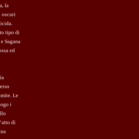
, la
i oscuri
icida.
to tipo di
a e Sagana
ossa ed
ia
verso
amite. Le
uogo i
llo
’atto di
una