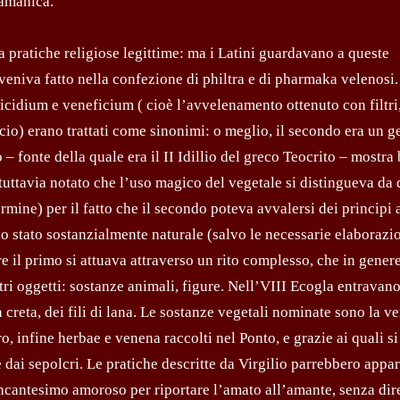
iamanica.
 pratiche religiose legittime: ma i Latini guardavano a queste
veniva fatto nella confezione di philtra e di pharmaka velenosi.
micidium e veneficium ( cioè l’avvelenamento ottenuto con filtri
cio) erano trattati come sinonimi: o meglio, il secondo era un g
 – fonte della quale era il II Idillio del greco Teocrito – mostra
tuttavia notato che l’uso magico del vegetale si distingueva da 
ine) per il fatto che il secondo poteva avvalersi dei principi a
allo stato sostanzialmente naturale (salvo le necessarie elaborazi
e il primo si attuava attraverso un rito complesso, che in gener
ri oggetti: sostanze animali, figure. Nell’VIII Ecogla entravano
a creta, dei fili di lana. Le sostanze vegetali nominate sono la v
rro, infine herbae e venena raccolti nel Ponto, e grazie ai quali s
e dai sepolcri. Le pratiche descritte da Virgilio parrebbero appa
 incantesimo amoroso per riportare l’amato all’amante, senza dir