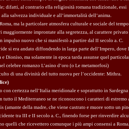
; difatti, al contrario ella religiosità romana tradizionale, essi
 alla salvezza individuale e all’immortalità dell’anima.
 Roma, ma la particolare atmosfera culturale e sociale del tempo
eri maggiormente improntate alla segretezza, al carattere privato
un impulso nuovo che si manifestò a partire dal II secolo a. C.
siride si era andato diffondendo in larga parte dell’Impero, dove 
a e Dioniso, ma solamente in epoca tarda assunse quel particola
 nel celebre romanzo L’asino d’oro (o Le metamorfosi)
culto di una divinità del tutto nuova per l’occidente: Mithra.
ice)
to con certezza nell’Italia meridionale e soprattutto in Sardegna
 tutto il Mediterraneo se ne riconoscono i caratteri di estremo
ttis (amante della madre, che viene castrato e muore sotto un pin
idente tra III e II secolo a. C., finendo forse per rinverdire alc
sono quelli che ricevettero comunque i più ampi consensi a Roma