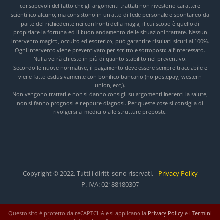
consapevoli del fatto che gli argomenti trattati non rivestono carattere
scientifico alcuno, ma consistono in un atto di fede personale e spontaneo da
parte del richiedente nei confronti della magia, il cui scopo è quello di
propiziare la fortuna ed il buon andamento delle situazioni trattate. Nessun
intervento magico, occulto ed esoterico, può garantire risultati sicuri al 100%.
Ogni intervento viene preventivato per scritto e sottoposto all’interessato.
Nulla verrà chiesto in più di quanto stabilito nel preventivo.
Secondo le nuove normative, il pagamento deve essere sempre tracciabile e
viene fatto esclusivamente con bonifico bancario (no postepay, western
union, ecc,).
Non vengono trattati e non si danno consigli su argomenti inerenti la salute,
non si fanno prognosi e neppure diagnosi. Per queste cose si consiglia di
rivolgersi ai medici o alle strutture preposte.
Copyright © 2022. Tutti i diritti sono riservati. -
Privacy Policy
P. IVA: 02188180307
Questo sito è protetto da reCAPTCHA e si applicano la
Privacy Policy
e i
Termini