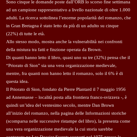
Sono cinque le domande poste dall’ORB lo scorso fine settimana
ad un campione rappresentativo a livello nazionale di oltre 1.000
adulti. La ricerca sottolinea l’enorme popolarità del romanzo, che
in Gran Bretagna è stato letto da più di un adulto su cinque
(22%) di tutte le età.
Allo stesso modo, mostra anche la vulnerabilità nei confronti
della mistura tra fatti e finzione operata da Brown.
Di quanti hanno letto il libro, quasi uno su tre (32%) pensa che il
“Priorato di Sion” sia una vera organizzazione medievale,
mentre, fra quanti non hanno letto il romanzo, solo il 6% è di
questa idea.
Il Priorato di Sion, fondato da Pierre Plantard il 7 maggio 1956
ad Annemasse – località posta alla frontiera franco-svizzera -, è
quindi un’idea del ventesimo secolo, mentre Dan Brown
all’inizio del romanzo, nella pagina delle Informazioni storiche
(scomparsa nelle successive ristampe del libro), la presenta come
una vera organizzazione medievale la cui storia sarebbe
contenuta ne Les Dossier Secrets scoperti nel 1975 presso la