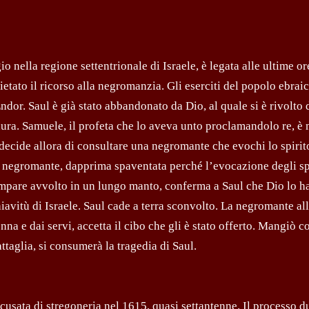
o nella regione settentrionale di Israele, è legata alle ultime or
ietato il ricorso alla negromanzia. Gli eserciti del popolo ebraic
 Endor. Saul è già stato abbandonato da Dio, al quale si è rivolto
ura. Samuele, il profeta che lo aveva unto proclamandolo re, è 
decide allora di consultare una negromante che evochi lo spirit
La negromante, dapprima spaventata perché l’evocazione degli spi
compare avvolto in un lungo manto, conferma a Saul che Dio lo h
hiavitù di Israele. Saul cade a terra sconvolto. La negromante all
onna e dai servi, accetta il cibo che gli è stato offerto. Mangiò c
ttaglia, si consumerà la tragedia di Saul.
usata di stregoneria nel 1615, quasi settantenne. Il processo d