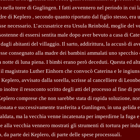
 nella torre di Guglingen. I fatti avvennero nel periodo in cui l
dre di Keplero , secondo quanto riportato dal figlio stesso, era 
osse necessario. L’accusatrice era Ursula Reinbold, moglie del ve
stenne di essersi sentita male dopo aver bevuto a casa di Cate
gli abitanti del villaggio. Il sarto, addirittura, la accusò di av
 avesse consegnato alla madre dei bambini ammalati uno specchio
 notte di luna piena. I bimbi erano però deceduti. Questa ed alt
il magistrato Luther Einhorn che convocò Caterina e le ingiuns
 Keplero, avvisato dalla sorella, scrisse al cancelliere di Leonb
 inoltre il resoconto scritto degli atti del processo al fine di pr
Keplero comprese che non sarebbe stata di rapida soluzione, non
ionata e successivamente trasferita a Gunlingen, in una gelida e
scaldata, ma la vecchia venne incatenata per imperdirne la fuga e
 alla vecchia vennero mostrati gli strumenti di tortura per indu
 da parte dei Keplero, di parte delle spese processuali.