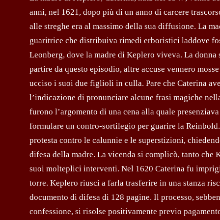
anni, nel 1621, dopo più di un anno di carcere trascorso
alle streghe era al massimo della sua diffusione. La ma
guaritrice che distribuiva rimedi erboristici laddove f
Leonberg, dove la madre di Keplero viveva. La donna so
partire da questo episodio, altre accuse vennero mosse da
ucciso i suoi due figlioli in culla. Pare che Caterina
l’indicazione di pronunciare alcune frasi magiche nella
furono l’argomento di una cena alla quale presenziava 
formulare un contro-sortilegio per guarire la Reinbold.
protesta contro le calunnie e le superstizioni, chiedendo
difesa della madre. La vicenda si complicò, tanto che 
suoi molteplici interventi. Nel 1620 Caterina fu imprig
torre. Keplero riuscì a farla trasferire in una stanza ri
documento di difesa di 128 pagine. Il processo, sebbene
confessione, si risolse positivamente previo pagamento,