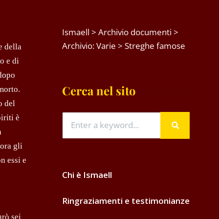
Ismaell
>
Archivio documenti
>
Archivio: Varie
>
Streghe famose
e della
o e di
 dopo
Cerca nel sito
morto.
o del
riti è
a
ora gli
on essi e
Chi è Ismaell
Ringraziamenti e testimonianze
urò sei