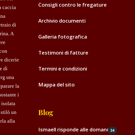
Consigli contro le fregature
a caccia
una
Archivio documenti
traio di
rina. A
Galleria fotografica
ere
 con
Testimoni di fatture
re dicerie
Termini e condizioni
e di
erg una
Mappa del sito
eparare la
ostante i
 isolata
Blog
 stilò un
rla alla
Ismaell risponde alle domande
34