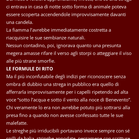
ci entrava in casa di notte sotto forma di animale poteva
essere scoperta accendendole improvvisamente davanti
una candela.
La fiamma l’avrebbe immediatamente costretta a
riacquisire le sue sembianze naturali.
Nessun contadino, poi, ignorava quanto una presunta
megera amasse rifare il verso agli storpi o atteggiare il viso
alle più strane smorfie.
LE FORMULE DI RITO
Ma il più inconfutabile degli indizi per riconoscere senza
ombra di dubbio una strega in pubblico era quello di
afferrarla improvvisamente per i capelli ripetendo ad alta
voce “sotto l’acqua e sotto il vento alla noce di Benevento”.
Chi veramente lo era non avrebbe potuto più sottrarsi alla
presa fino a quando non avesse confessato tutte le sue
malefatte.
Le streghe più irriducibili portavano invece sempre con sé
spilli da balia, stringhe annodate, pergamene con scritture