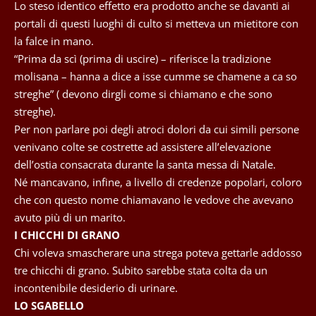
Lo steso identico effetto era prodotto anche se davanti ai
portali di questi luoghi di culto si metteva un mietitore con
la falce in mano.
“Prima da scì (prima di uscire) – riferisce la tradizione
molisana – hanna a dice a isse cumme se chamene a ca so
streghe” ( devono dirgli come si chiamano e che sono
streghe).
Per non parlare poi degli atroci dolori da cui simili persone
venivano colte se costrette ad assistere all’elevazione
dell’ostia consacrata durante la santa messa di Natale.
Né mancavano, infine, a livello di credenze popolari, coloro
che con questo nome chiamavano le vedove che avevano
avuto più di un marito.
I CHICCHI DI GRANO
Chi voleva smascherare una strega poteva gettarle addosso
tre chicchi di grano. Subito sarebbe stata colta da un
incontenibile desiderio di urinare.
LO SGABELLO