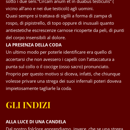
sotto i due seni.”Circam anum et in duabus testiculis” (
vicino all’ano e nei due testicoli) agli uomini.
Quasi sempre si trattava di sigilli a forma di zampa di
rospo, di pipistrello, di topo oppure di inusuali quanto
antiestetiche escrescenze carnose ricoperte da peli, di punti
del corpo insensibili al dolore.
LA PRESENZA DELLA CODA
Un ultimo modo per poterle identificare era quello di
accertarsi che non avessero i capelli con l’attaccatura a
punta sul collo o il coccige (osso sacro) pronunciato.
Proprio per questo motivo si diceva, infatti, che chiunque
volesse privare una strega dei suoi infernali poteri doveva
impietosamente tagliarle la coda.
GLI INDIZI
ALLA LUCE DI UNA CANDELA
Dal nostro folclore apprendiamo, invece, che se una strega