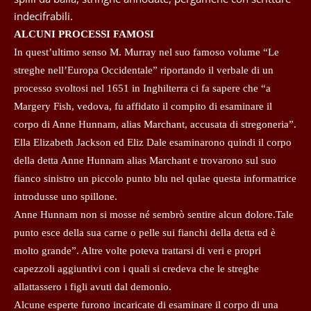
indecifrabili.
ALCUNI PROCESSI FAMOSI
In quest’ultimo senso M. Murray nel suo famoso volume “Le
streghe nell’Europa Occidentale” riportando il verbale di un
processo svoltosi nel 1651 in Inghilterra ci fa sapere che “a
Margery Fish, vedova, fu affidato il compito di esaminare il
corpo di Anne Hunnam, alias Marchant, accusata di stregoneria”.
Ella Elizabeth Jackson ed Eliz Dale esaminarono quindi il corpo
della detta Anne Hunnam alias Marchant e trovarono sul suo
fianco sinistro un piccolo punto blu nel qulae questa informatrice
introdusse uno spillone.
Anne Hunnam non si mosse né sembrò sentire alcun dolore.Tale
punto esce della sua carne o pelle sui fianchi della detta ed è
molto grande”. Altre volte poteva trattarsi di veri e propri
capezzoli aggiuntivi con i quali si credeva che le streghe
allattassero i figli avuti dal demonio.
Alcune esperte furono incaricate di esaminare il corpo di una